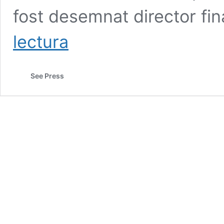
fost desemnat director fi
Dumitru
lectura
Nancu
este
noul
See Press
director
financiar
al
Portului
Constanța