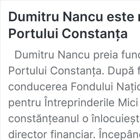
Dumitru Nancu este n
Portului Constanța
Dumitru Nancu preia funcț
Portului Constanța. După f
conducerea Fondului Națio
pentru Întreprinderile Mic
constănțeanul o înlocuieșt
director financiar. Începâ