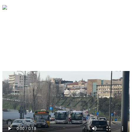
foto: Sea PRess
Pe strada Termele Romane din Constanța se circulă bară la bară
până în Portul Constanța. Cafenele sunt pline.
Text în curs de actualizare
VIDEO