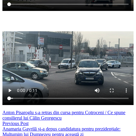
VIDEO 2
Anton Pisaroglu s-a retras din cursa pentru Cotroceni / Ce spune
consilierul lui Călin Georgescu
Previous Post
Anamaria Gavrilă și-a depus candidatura pentru prezidențiale:
Mulțumim lui Dumnezeu pentru această zi