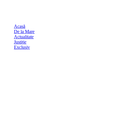
Skip
august 7, 2026
to
Sydney
29
℃
content
Acasă
De la Mare
Actualitate
Justiție
Exclusiv