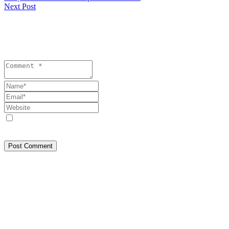
Next Post
Lasă un răspuns
Your email address will not be published. Required fields are
marked *
Save my name, email, and website in this browser for the next
time I comment.
Post Comment
Despre Noi
SEEPRESS a pornit din Constanța, din dorința de a face jurnalism
așa cum trebuie: bazat pe fapte, nu pe interese. Am crescut
independent, prin muncă, experiență și respect față de cititori.