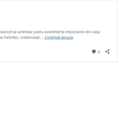
 biserică se amintesc patru evenimente importante din viața
Joia
ia Patimilor, credincioșii …
Continuă lectura
Mare
din
comentarii
0
Săptămâna
Patimilor/
Cele
mai
importante
tradiții
înainte
de
Paște