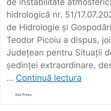
de instabilitate atmosferi
hidrologică nr. 51/17.07.20
de Hidrologie și Gospodări
Teodor Picoiu a dispus, jo
Județean pentru Situații 
ședinței extraordinare, des
Măsuri
…
Continuă lectura
dispuse
de
Comitetul
See Press
Județean
pentru
Situații
de