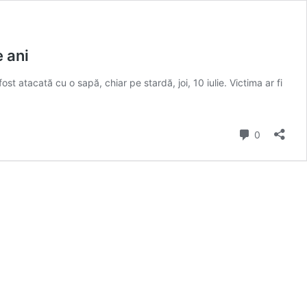
 ani
t atacată cu o sapă, chiar pe stardă, joi, 10 iulie. Victima ar fi
comentarii
0