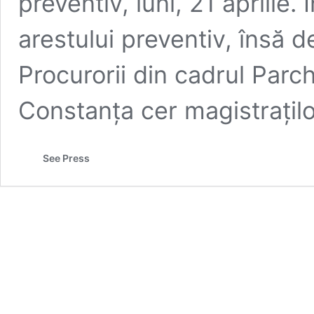
preventiv, luni, 21 aprilie.
arestului preventiv, însă d
Procurorii din cadrul Parc
Constanța cer magistrațil
See Press