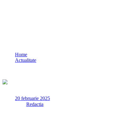
Acțiune a polițiștilor constănțeni: Patru
permise suspendate și trei certificate de
înmatriculare retrase
Home
Actualitate
Acțiune a polițiștilor constănțeni: Patru permise suspendate și
trei certificate de înmatriculare retrase
20 februarie 2025
✏
de
Redactia
La data de 19 februarie a.c., polițiștii din cadrul Poliției
Municipiului Constanța – Serviciul Municipal de Siguranță
Rutieră au acționat pentru prevenirea principalelor cauze
generatoare de accidente rutiere.