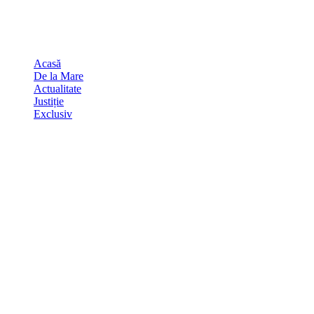
Skip
august 7, 2026
to
Sydney
29
℃
content
Acasă
De la Mare
Actualitate
Justiție
Exclusiv