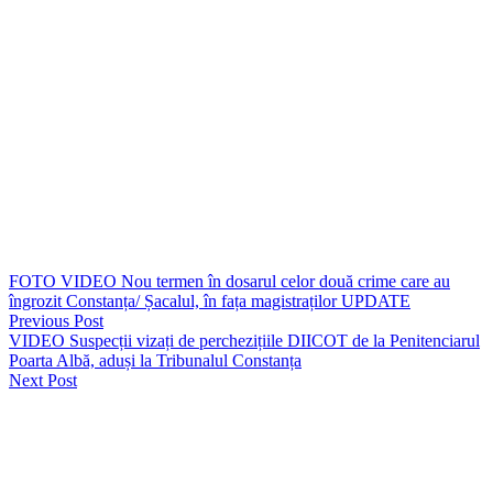
În urma neregulilor constatate, au fost aplicate 38 de sancțiuni
contravenționale, în valoare de peste 7.000 de lei. De asemenea, au
fost reținute în vederea suspendării 4 permise de conducere, pentru
nerespectarea culorii semaforului și neacordare de prioritate. De
asemenea, au fost retrase 3 certificate de înmatriculare și 1 set de
plăcuțe cu numere de înmatriculare.
La data de 19 februarie a.c., polițiștii din cadrul Poliției Municipiului
Constanța au acționat pentru menținerea climatului optim de ordine
și siguranță publică și prevenirea traficului și consumului de droguri
în zonele adiacente unităților de învățământ. În urma neregulilor
constatate au fost aplicate 5 sancțiuni contravenționale, în valoare de
peste 5.000 de lei.
FOTO VIDEO Nou termen în dosarul celor două crime care au
îngrozit Constanța/ Șacalul, în fața magistraților UPDATE
Previous Post
VIDEO Suspecții vizați de perchezițiile DIICOT de la Penitenciarul
Poarta Albă, aduși la Tribunalul Constanța
Next Post
Lasă un răspuns
Your email address will not be published. Required fields are
marked *