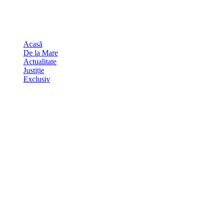
Skip
august 9, 2026
to
Sydney
29
℃
content
Acasă
De la Mare
Actualitate
Justiție
Exclusiv