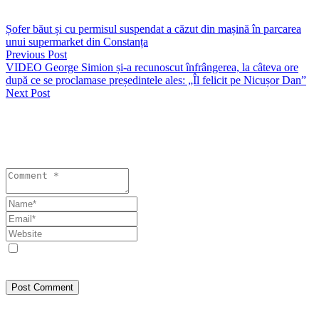
masina-in-parcarea-unui-supermarket-din-constanta/
Șofer băut și cu permisul suspendat a căzut din mașină în parcarea
unui supermarket din Constanța
Previous Post
VIDEO George Simion și-a recunoscut înfrângerea, la câteva ore
după ce se proclamase președintele ales: „Îl felicit pe Nicușor Dan”
Next Post
Lasă un răspuns
Your email address will not be published. Required fields are
marked *
Save my name, email, and website in this browser for the next
time I comment.
Post Comment