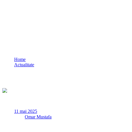
Acțiunea „Blocada” în municipiul
Constanța: amenzi de peste 24.000 de lei,
trei certificate de înmatriculare retrase și
două permise reținute
Home
Actualitate
Acțiunea „Blocada” în municipiul Constanța: amenzi de peste
24.000 de lei, trei certificate de înmatriculare retrase și două
permise reținute
11 mai 2025
✏
de
Omar Mustafa
Sâmbătă, 10 mai a.c., polițiști din cadrul Poliției Municipiului