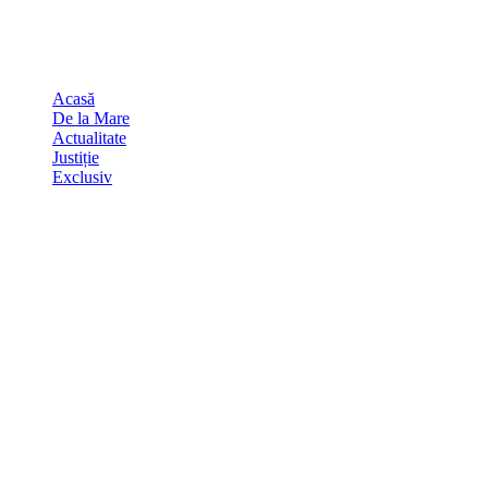
Skip
august 7, 2026
to
Sydney
29
℃
content
Acasă
De la Mare
Actualitate
Justiție
Exclusiv