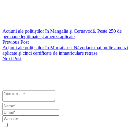
peste-250-de-persoane-legitimate-si-amenzi-aplicate/
https://seapress.ro/amenzi-de-peste-40-000-de-lei-aplicate-de-
politistii-constanteni/
Acțiuni ale polițiștilor în Mangalia și Cernavodă. Peste 250 de
persoane legitimate și amenzi aplicate
Previous Post
Acțiuni ale polițiștilor în Murfatlar și Năvodari: mai multe amenzi
aplicate și cinci certificate de înmatriculare retrase
Next Post
Lasă un răspuns
Your email address will not be published. Required fields are
marked *
Save my name, email, and website in this browser for the next
time I comment.