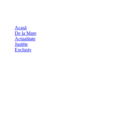
Skip
august 8, 2026
to
Sydney
29
℃
content
Acasă
De la Mare
Actualitate
Justiție
Exclusiv