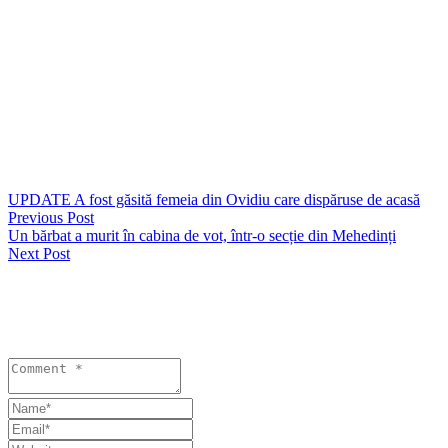
Sute de persoane se aflau în biserică pentru serviciul religios, iar
acestea au fost evacuate după ce s-ar fi primit un apel de la un
bărbat. Acesta ar fi spus că în biserică a fost amplasată o bombă.
Reprezentanţii bisericii au sunat la 112, iar la faţa locului au fost
desfăşurate forţe de ordine, pentru verificări.
Biserica se află în localitatea Vladimirescu, care este practic lipită de
municipiul Arad, iar aici se adună la fiecare serviciu religios de
duminică aproximativ 1.000 de persoane.
UPDATE A fost găsită femeia din Ovidiu care dispăruse de acasă
Previous Post
Un bărbat a murit în cabina de vot, într-o secție din Mehedinți
Next Post
Lasă un răspuns
Your email address will not be published. Required fields are
marked *