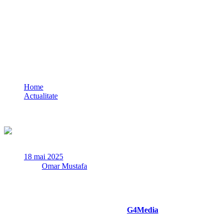
Alertă în ziua alegerilor! Amenințare cu
bombă la o biserică neoprotestantă din
Arad
Home
Actualitate
Alertă în ziua alegerilor! Amenințare cu bombă la o biserică
neoprotestantă din Arad
18 mai 2025
✏
de
Omar Mustafa
Forţe de ordine intervin duminică la o biserică neoprotestantă
din localitatea Vladimirescu, judeţul Arad, unde s-ar fi făcut o
ameninţare telefonică cu bombă, iar serviciul religios a fost
întrerupt, potrivit Agerpres, citat de
G4Media
.