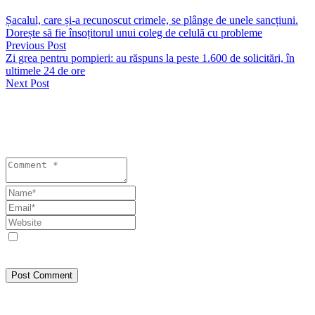
Șacalul, care și-a recunoscut crimele, se plânge de unele sancțiuni.
Dorește să fie însoțitorul unui coleg de celulă cu probleme
Previous Post
Zi grea pentru pompieri: au răspuns la peste 1.600 de solicitări, în
ultimele 24 de ore
Next Post
Lasă un răspuns
Your email address will not be published. Required fields are
marked *
Save my name, email, and website in this browser for the next
time I comment.
Post Comment