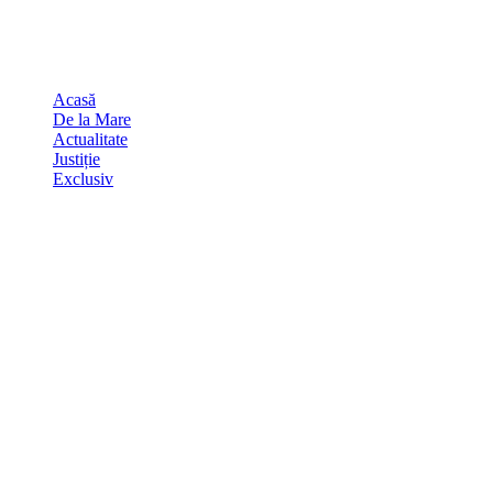
Skip
august 8, 2026
to
Sydney
29
℃
content
Acasă
De la Mare
Actualitate
Justiție
Exclusiv