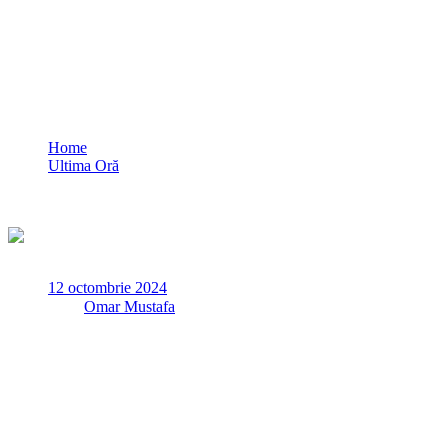
Atenție, șoferi! Transport agabaritic pe
ruta Ovidiu – Vama Veche – Constanța
Home
Ultima Oră
Atenție, șoferi! Transport agabaritic pe ruta Ovidiu – Vama
Veche – Constanța
12 octombrie 2024
✏
de
Omar Mustafa
Centrul INFOTRAFIC din Inspectoratul General al Poliției
Române informează că, în această noapte, începând cu ora
22.00, se vor deplasa patru transporturi agabaritice pe
următoarele trasee:
– PTF Nădlac II – A1 – Pecica, județul Arad; un transport format
dintr-un camion cu masa de 112 tone;