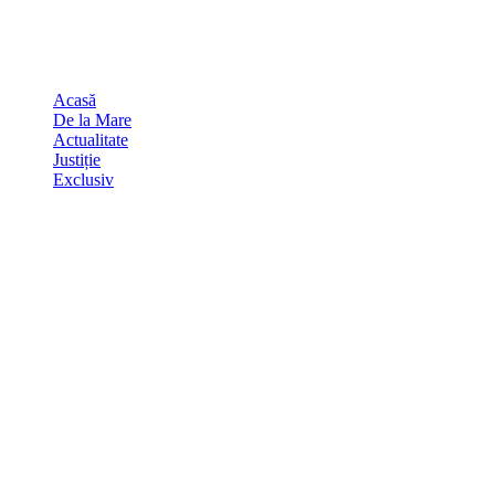
Skip
august 7, 2026
to
Sydney
29
℃
content
Acasă
De la Mare
Actualitate
Justiție
Exclusiv