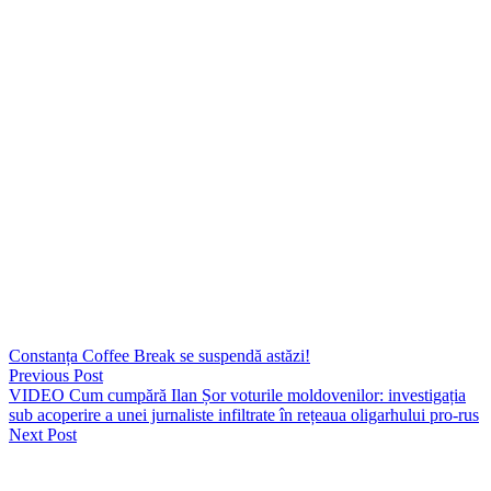
– PTF Nădlac II – A1 – A11 – DN 7 – A1 – A10 – A3 – DN 1F –
DNVCNE – DN 1C – DN 1CVG – DN 1C – DN 17 – DNVBN –
DN 17C – DN 17 – DNVO2P – DN 2 – DN 28 – DN 28D – DN
28 – DN 24B – PTF Albița; două transporturi formate din câte un
camion cu lungimea de 44,5 metri și mase de 95 – 108 tone;
– Ovidiu – DN 22 – A4 – DN 39 – Vama Veche, județul
Constanța; un transport format dintr-un camion cu masa de 96
tone.
Transporturile va fi însoțite de echipaje de poliție rutieră.
„Recomandăm conducătorilor auto să respecte indicațiile
polițiștilor rutieri și să circule cu viteza adaptată condițiilor de
trafic și de drum!”, au tranmis polițiștii.
Constanța Coffee Break se suspendă astăzi!
Previous Post
VIDEO Cum cumpără Ilan Șor voturile moldovenilor: investigația
sub acoperire a unei jurnaliste infiltrate în rețeaua oligarhului pro-rus
Next Post
Lasă un răspuns