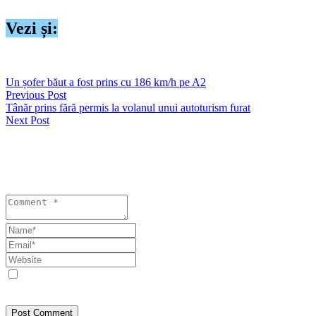
Vezi și:
https://seapress.ro/un-sofer-baut-a-fost-prins-cu-186-km-h-pe-a2/
Un șofer băut a fost prins cu 186 km/h pe A2
Previous Post
Tânăr prins fără permis la volanul unui autoturism furat
Next Post
Lasă un răspuns
Your email address will not be published. Required fields are
marked *
Save my name, email, and website in this browser for the next
time I comment.
Post Comment