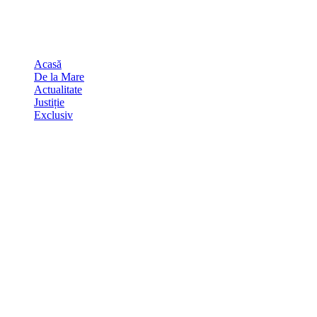
Skip
august 9, 2026
to
Sydney
29
℃
content
Acasă
De la Mare
Actualitate
Justiție
Exclusiv