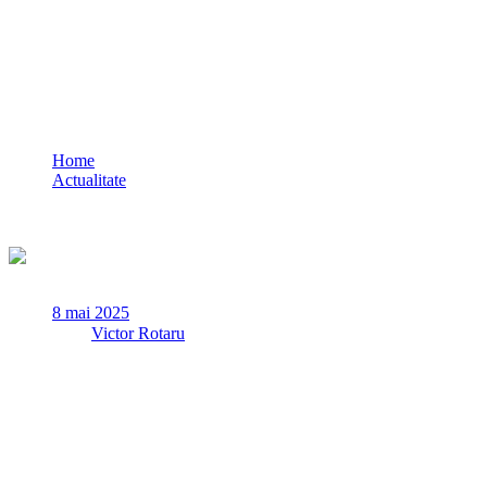
Bărbat încarcerat în Penitenciarul Poarta
Albă pentru furt calificat
Home
Actualitate
Bărbat încarcerat în Penitenciarul Poarta Albă pentru furt
calificat
8 mai 2025
✏
de
Victor Rotaru
Miercuri, 7 mai a.c., polițiștii din cadrul Poliției Orașului Ovidiu
au identificat un bărbat, de 25 de ani, pe numele căruia
Judecătoria Constanța a emis mandat de executare a pedepsei
de 2 ani și 6 luni de închisoare pentru săvârșirea infracțiunii de
furt calificat.
Bărbatul a fost condus și încarcerat în Penitenciarul Poarta Albă.