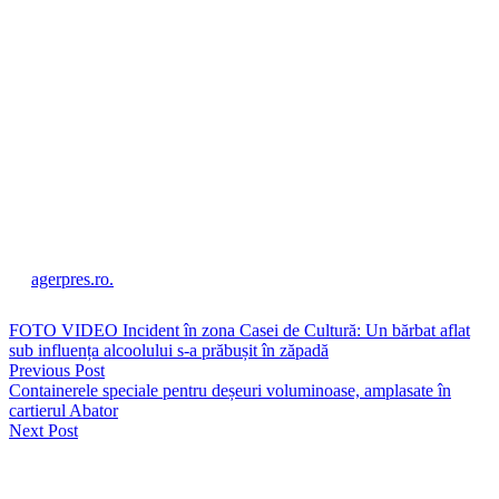
Peste câteva zile se împlinesc trei ani de la atacul Rusiei asupra
Ucrainei, în sine doar o continuare a aceluia din 2014. Este
timpul ca această agresiune să înceteze. O încetare a focului,
urmată cât mai curând de o pace justă și durabilă, reprezintă un
obiectiv care trebuie urmat nu numai de părțile aflate în conflict,
dar și de întreaga comunitate internațională. Negocierile
începute sunt un prim pas, dar pacea nu va fi una durabilă dacă
ea nu va reprezenta rezultatul unor compromisuri acceptabile
pentru ambele părți în egală măsură și dacă actorii
internaționali nu vor pune la dispoziție un pachet cuprinzător de
garanții de securitate pentru Ucraina, pe termen scurt și lung
”, a
afirmat Ilie Bolojan, la Palatul Cotroceni, la întâlnirea anuală cu
șefii misiunilor diplomatice acreditați în România, potrivit
agerpres.ro.
FOTO VIDEO Incident în zona Casei de Cultură: Un bărbat aflat
sub influența alcoolului s-a prăbușit în zăpadă
Previous Post
Containerele speciale pentru deșeuri voluminoase, amplasate în
cartierul Abator
Next Post
Lasă un răspuns