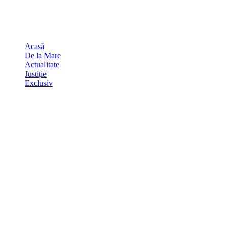
Skip
august 9, 2026
to
Sydney
29
℃
content
Acasă
De la Mare
Actualitate
Justiție
Exclusiv