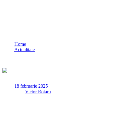
Bolojan: Este timpul ca agresiunea Rusiei
în Ucraina să înceteze
Home
Actualitate
Bolojan: Este timpul ca agresiunea Rusiei în Ucraina să
înceteze
18 februarie 2025
✏
de
Victor Rotaru
Președintele interimar Ilie Bolojan a declarat, marți, că
agresiunea Rusiei în Ucraina trebuie să înceteze, arătând că o
încetare a focului, urmată cât mai curând de o pace justă și
durabilă, reprezintă un obiectiv care trebuie urmat nu numai
de părțile aflate în conflict, dar și de întreaga comunitate
internațională.