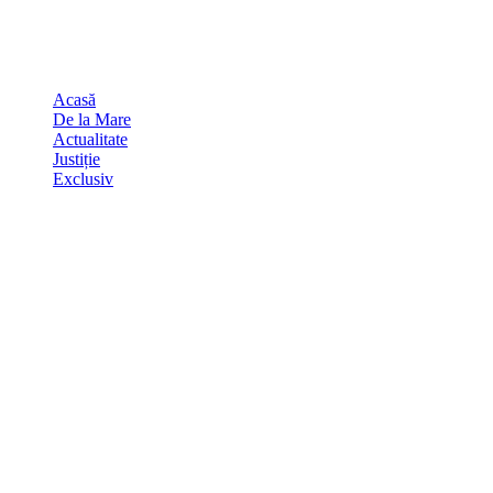
Skip
august 6, 2026
to
Sydney
29
℃
content
Acasă
De la Mare
Actualitate
Justiție
Exclusiv