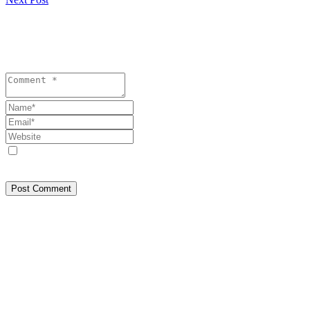
Lasă un răspuns
Your email address will not be published. Required fields are
marked *
Save my name, email, and website in this browser for the next
time I comment.
Post Comment
Despre Noi
SEEPRESS a pornit din Constanța, din dorința de a face jurnalism
așa cum trebuie: bazat pe fapte, nu pe interese. Am crescut
independent, prin muncă, experiență și respect față de cititori.
Credem în informare corectă, transparență și responsabilitate