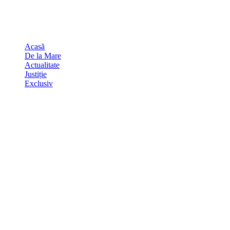
Skip
august 7, 2026
to
Sydney
29
℃
content
Acasă
De la Mare
Actualitate
Justiție
Exclusiv