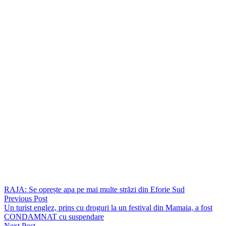
împuternicire, din anul trecut. Odată cu promovarea
examenului, Șerbănescu preia oficial conducerea administrativă
a inspectoratului de la malul mării.
Cu o carieră începută în Poliția Română în 2006, Carmen
Șerbănescu a deținut anterior funcțiile de purtător de cuvânt al IPJ
Constanța, șef al Biroului de Analiză și Prevenirea Criminalității, dar
și director împuternicit al Institutului de Cercetare și Prevenire a
Criminalității din cadrul IGPR. Echipa managerială a IPJ Constanța
este condusă în prezent de chestorul Cornel Georgian Mototolea
(înspector-șef), alături de adjuncții Nicolae Simion, Nicolae Grosu și
directorul administrativ Carmen Șerbănescu.
Vezi și
https://seapress.ro/actiune-de-amploare-a-politistilor-rutieri-din-
constanta-peste-1-milion-de-lei-in-amenzi-si-51-de-permise-retinute/
https://seapress.ro/video-o-masina-a-fost-lovita-de-un-tren-in-tuzla/
RAJA: Se oprește apa pe mai multe străzi din Eforie Sud
Previous Post
Un turist englez, prins cu droguri la un festival din Mamaia, a fost
CONDAMNAT cu suspendare
Next Post