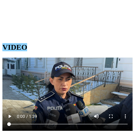
Poliție Județean Constanța.
Astăzi, 19 februarie, va fi prezentat procurorului de caz din
cadrul Parchetului de pe lângă Judecătoria Constanța, cu
propunerea legală”
a transmis Olimpia Ceară, purtătorul de cuvânt IPJ Constanța
VIDEO