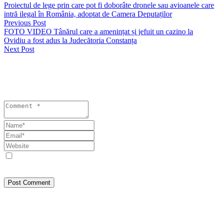
Proiectul de lege prin care pot fi doborâte dronele sau avioanele care
intră ilegal în România, adoptat de Camera Deputaților
Previous Post
FOTO VIDEO Tânărul care a amenințat și jefuit un cazino la
Ovidiu a fost adus la Judecătoria Constanța
Next Post
Lasă un răspuns
Your email address will not be published. Required fields are
marked *
Save my name, email, and website in this browser for the next
time I comment.
Post Comment