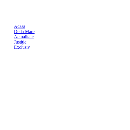
Skip
august 7, 2026
to
Sydney
29
℃
content
Acasă
De la Mare
Actualitate
Justiție
Exclusiv