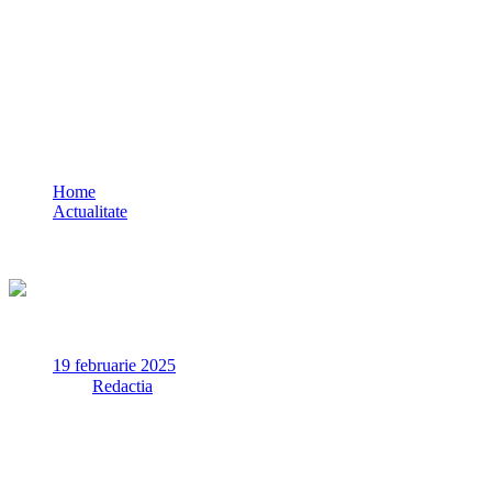
Ce spune IPJ Constanța despre tânărul
care a jefuit o sală de jocuri din Ovidiu
VIDEO
Home
Actualitate
Ce spune IPJ Constanța despre tânărul care a jefuit o sală de
jocuri din Ovidiu VIDEO
19 februarie 2025
✏
de
Redactia
Pe 18 februarie 2025, un bărbat de 19 ani a fost reținut de
poliția din Ovidiu pentru tâlhărie și lipsire de libertate, după ce
a jefuit o casieră și a închis-o într-o sală de jocuri. În urma
verificărilor, s-a descoperit un mandat european de arestare