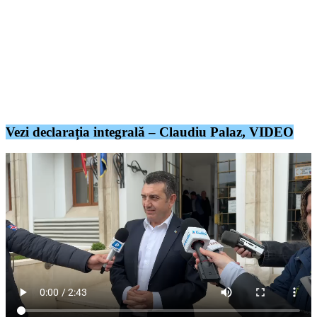
guvernare, atât la nivel național, cât și la nivel județean. Sunt
convins că alegătorul va ști, de această dată, să nu se mai lase
păcălit și va ști să voteze pentru cel care îi va aduce, cu adevărat,
un plus în viața de zi cu zi. Nu știu ce pot să mai spună celelalte
partide, când au avut patru ani de guvernare totală în România.
(…)Lista consilierilor județeni o deschid cei de la USR(…)”
a declarat Claudiu Palaz
Vezi declarația integrală – Claudiu Palaz, VIDEO