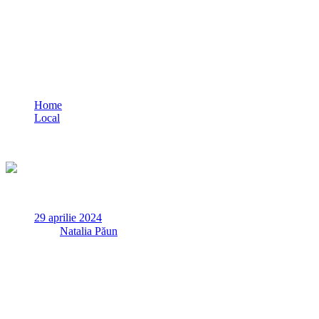
VIDEO Claudiu Palaz, din partea ADU,
și-a depus candidatura pentru CJC
Home
Local
VIDEO Claudiu Palaz, din partea ADU, și-a depus
candidatura pentru CJC
29 aprilie 2024
✏
de
Natalia Păun
Președintele PMP Constanța, Claudiu Palaz, desemnat
candidat pentru președinția Consiliului Județean Constanța,
din partea Alianței Dreapta Unită (ADU) , și-a depus luni, 29
aprilie, candidatura la sediul BEJ Constanța.
„Alianta Dreapta Unită este adevărata alternativă pentru noua