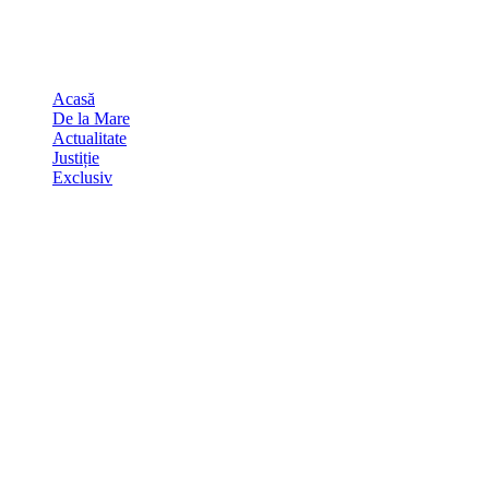
Skip
august 9, 2026
to
Sydney
29
℃
content
Acasă
De la Mare
Actualitate
Justiție
Exclusiv