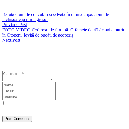
atmosferica-si-inundatii/
Bătută crunt de concubin și salvată în ultima clipă: 3 ani de
închisoare pentru agresor
Previous Post
FOTO VIDEO Cod roșu de furtună. O femeie de 49 de ani a murit
în Otopeni, lovită de bucăți de acoperiș
Next Post
Lasă un răspuns
Your email address will not be published. Required fields are
marked *
Save my name, email, and website in this browser for the next
time I comment.
Post Comment