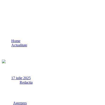
Cod roșu de furtună în localități din
județele Brăila, Ialomița, Buzău și
Călărași
Home
Actualitate
Cod roșu de furtună în localități din județele Brăila, Ialomița,
Buzău și Călărași
17 iulie 2025
✏
de
Redactia
Administrația Națională de Meteorologie (ANM) a emis, joi, o
nouă avertizare Cod roșu de furtună, valabilă până la ora 20:00
în localități din județele Brăila, Ialomița, Buzău și Călărași
,
potrivit
Agerpres
.