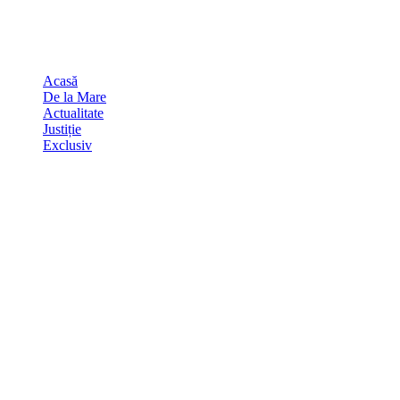
Skip
august 9, 2026
to
Sydney
29
℃
content
Acasă
De la Mare
Actualitate
Justiție
Exclusiv