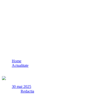
CT Bus: Linia 5-40 va fi deviată din cauza 
Home
Actualitate
CT Bus: Linia 5-40 va fi deviată din cauza lucrărilor de asfaltar
30 mai 2025
✏
de
Redactia
Din cauza unor lucrări de asfaltare efectuate pe bd. Mamaia, între
Autobuzele vor vira la dreapta de pe bd. Mamaia pe str. Ion Rațiu și v