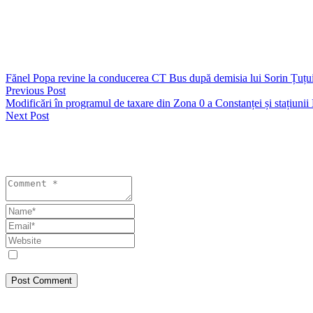
apoi stânga pe str. Răscoalei 1907. Autobuzele revin pe ruta obișnui
Pe traseul deviat, conducătorii auto vor opri în toate stațiile CT BUS.
Devierea va fi valabilă până la finalizarea lucrărilor de asfaltare de p
Fănel Popa revine la conducerea CT Bus după demisia lui Sorin Țuțu
Previous Post
Modificări în programul de taxare din Zona 0 a Constanței și stațiuni
Next Post
Lasă un răspuns
Your email address will not be published. Required fields are marked 
Save my name, email, and website in this browser for the next tim
Post Comment