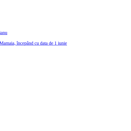
tă pe bd. Ferdinand, unde vor continua drumul spre Gară și Cap Linie C
e bd. Mamaia.
ianu
i Mamaia, începând cu data de 1 iunie
*
e I comment.