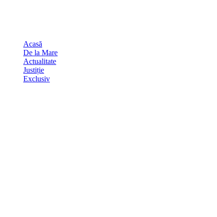
Skip
august 7, 2026
to
Sydney
29
℃
content
Acasă
De la Mare
Actualitate
Justiție
Exclusiv