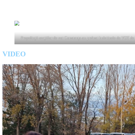
Președinții secțiilor de vot Constanța au preluat buletinele de VOT d
Sacii cu materialele electorale au fost încărcați în microbuze CT Bus și
Președinții secțiilor de vot Constanța au preluat buletinele de VOT de
VIDEO