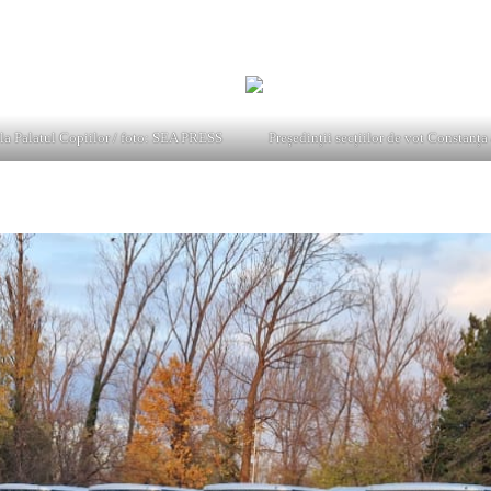
e la Palatul Copiilor / foto: SEA PRESS
 au pornit, la ora 17:00, spre cele 562 de secții de votare din județ.
 la Palatul Copiilor / foto: SEA PRESS
Președinții secțiilor de vot Constanț