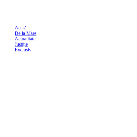
Skip
august 8, 2026
to
Sydney
29
℃
content
Acasă
De la Mare
Actualitate
Justiție
Exclusiv