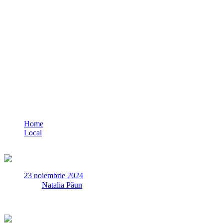
FOTO VIDEO Buletinele de vot, transportate
Home
Local
FOTO VIDEO Buletinele de vot, transportate de la Palatul Copii
23 noiembrie 2024
✏
de
Natalia Păun
Sâmbătă, 23 noiembrie, la Palatul Copiilor din Constanța, s-au pre