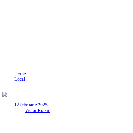
UPDATE Marius Sponoche, în arest la dom
Home
Local
UPDATE Marius Sponoche, în arest la domiciliu/ Flagrant D
12 februarie 2025
✏
de
Victor Rotaru
Marius Sponoche, managerul Spitalului Cernavodă, a fost adus mi
acuzat de DNA Constanța pentru luare de mită.