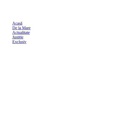
Skip
august 6, 2026
to
Sydney
29
℃
content
Acasă
De la Mare
Actualitate
Justiție
Exclusiv