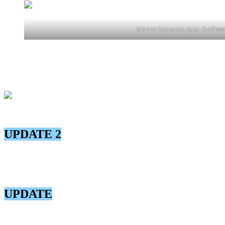
Marius Sponoche, foto: SeaPress
Marius Sponoche a fost prins în flagrant de către DNA Constanța în ti
Managerul Spitalului Cernavodă a fost reținut marți, 11 februarie, pent
cu propunerea de arest preventiv pentru 30 de zile.
Marius Sponoche, foto: SeaPress
UPDATE 2
Tribunalul Constanța a decis ca Marius Sponoche să fie plasat în arest 
Inițial, procurorii DNA au cerut arestul preventiv.
UPDATE
După mai bine de două ore, Marius Sponoche a ieșit de la Tribunalul 