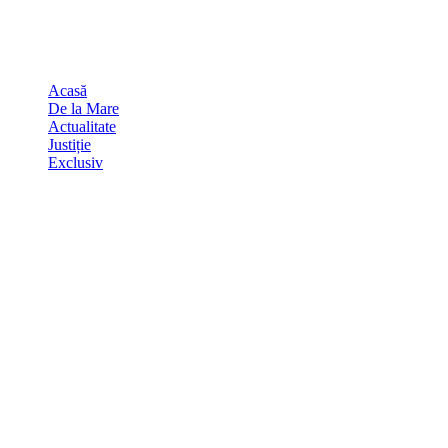
Skip
august 10, 2026
to
Sydney
29
℃
content
Acasă
De la Mare
Actualitate
Justiție
Exclusiv