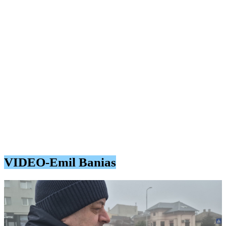
Banias a precizat că va discuta toate detaliile atunci când se va
încheia ancheta DNA.
Este o anchetă a DNA-ului în curs și aștept să se finalizeze, când
se vor aduna toate probele, atunci o să fac comentarii.
a precizat Emil Banias
Tribunalul București a decis la data de 25 februarie ca Emil Banias
să fie pus sub măsura controlului judiciar. În schimb, procurorii
DNA au atacat decizia, urmând ca magistrații din cadrul Curții de
Apel București să decidă marți, 11 martie, dacă aproba cererea DNA
de a fi pus în arest preventiv Banias și restul inculpaților din lotul 2
de afaceriști.
Pentru lotul 1 s-a decis deja, definitiv, să rămână sub control judiciar.
VIDEO-Emil Banias