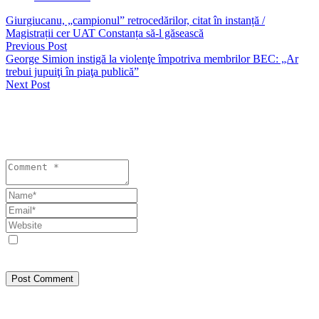
Giurgiucanu, „campionul” retrocedărilor, citat în instanță /
Magistrații cer UAT Constanța să-l găsească
Previous Post
George Simion instigă la violenţe împotriva membrilor BEC: „Ar
trebui jupuiţi în piaţa publică”
Next Post
Lasă un răspuns
Your email address will not be published. Required fields are
marked *
Save my name, email, and website in this browser for the next
time I comment.
Post Comment