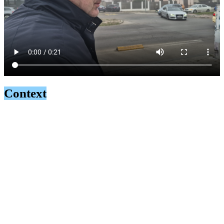
Context
În perioada 2024 – 2025, mai mulți oameni de afaceri și
reprezentanți ai unor societăți comerciale ar fi promis și ar fi
remis funcționarilor publici menționați anterior sume de bani
cuprinse între 2.000 de euro și 100.000 de euro, precum și alte
bunuri, pentru a le oferi susținere și pentru a fi ajutați să își
dezvolte afacerile pe care le desfășoară în zona Portului
Constanța.
Sumele de bani ce ar fi fost primite cu titlul de mită de către
funcționarii publici sunt de aproximativ 350.000 de euro.
În concret, oamenii de afaceri și reprezentanții societăților
comerciale ar fi urmărit prin aceste demersuri următoarele: