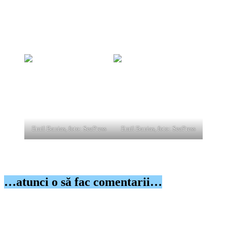
Constanța, care a dispus punerea în mișcare a acțiunii penale
împotriva acestora. Zeci de suspecți în acest dosar sunt acuzați
de luare și dare de mită, aducând un prejudiciu de 6 milioane
de euro. Primul care a fost prezent la sediul IPJ la primele ore
ale dimineții, a fost Emil Banias.
Emil Banias, foto: SeaPress
Emil Banias, foto: SeaPress
Printre suspecți este și Emil Banias, fratele fostului deputat, Mihai
Banias, acuzat de luare de mită de către procurorii DNA.
…atunci o să fac comentarii…
Acesta a plecat de la sediul IPJ Constanța cu câteva minute înainte
de ora 08:00.