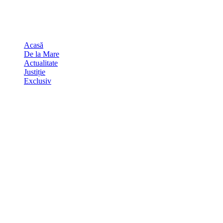
Skip
august 8, 2026
to
Sydney
29
℃
content
Acasă
De la Mare
Actualitate
Justiție
Exclusiv