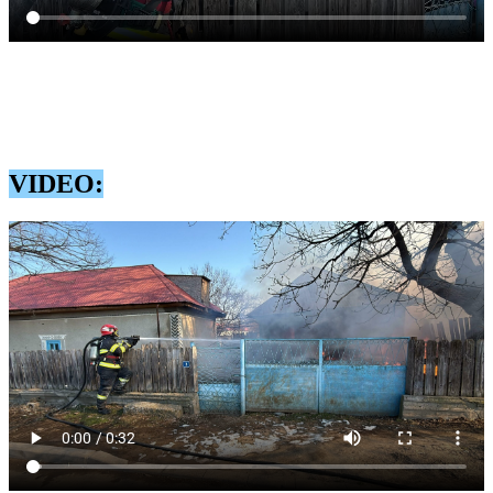
Imagini de la locul incendiului
Nu sunt înregistrate victime, persoanele aflate în locuință și
gospodărie sau autoevacuat în momentul în care au sesizat
incendiul.
” transmit reprezentanții ISU Tulcea.
VIDEO: