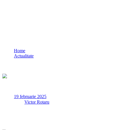
FOTO VIDEO O casă din județul Tulcea
s-a făcut scrum în urma unui incendiu
UPDATE
Home
Actualitate
FOTO VIDEO O casă din județul Tulcea s-a făcut scrum în
urma unui incendiu UPDATE
19 februarie 2025
✏
de
Victor Rotaru
Pompierii Detașamentului Tulcea au fost solicitați să intervină
miercuri, 19 februarie, pentru stingerea unui incendiu produs
la o casă de locuit în localitatea Horia.