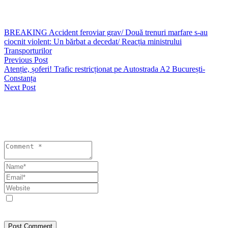
au transmis reprezentanții ISU Delta.
BREAKING Accident feroviar grav/ Două trenuri marfare s-au
ciocnit violent: Un bărbat a decedat/ Reacția ministrului
Transporturilor
Previous Post
Atenție, șoferi! Trafic restricționat pe Autostrada A2 București-
Constanța
Next Post
Lasă un răspuns
Your email address will not be published. Required fields are
marked *
Save my name, email, and website in this browser for the next
time I comment.
Post Comment