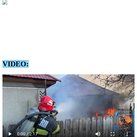
Imagini de la locul incendiului
La ajungerea echipajelor de intervenție incendiul se manifesta atât la
casa de locuit cât și la un autoturism parcat în gospodărie și exista
pericolul foarte mare ca flăcările să se extindă la o casă învecinată.
În timp operativ, incendiul a fost localizat, iar în acest moment se
lucrează pentru lichidare.
VIDEO: