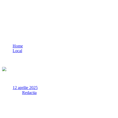
FOTO VIDEO Un strop de soare și chef
de plimbare pe faleza Cazinoului din
Constanța
Home
Local
FOTO VIDEO Un strop de soare și chef de plimbare pe
faleza Cazinoului din Constanța
12 aprilie 2025
✏
de
Redactia
Deși luna aprilie ne-a prins cu temperaturi scăzute și o vreme
mai rece decât ne-am obișnuit în această perioadă, sâmbătă, 12
aprilie, Constanța a fost luminată de un soare timid, dar
binevenit. Vântul rece și aerul… cam tăios nu i-au ținut în case