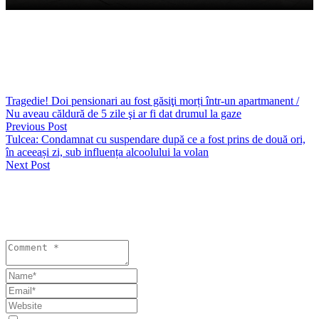
Vezi și
https://seapress.ro/constanta-ramane-sub-cod-galben-de-vant-
puternic/
Tragedie! Doi pensionari au fost găsiţi morți într-un apartmanent /
Nu aveau căldură de 5 zile şi ar fi dat drumul la gaze
Previous Post
Tulcea: Condamnat cu suspendare după ce a fost prins de două ori,
în aceeași zi, sub influența alcoolului la volan
Next Post
Lasă un răspuns
Your email address will not be published. Required fields are
marked *