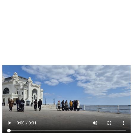
nouă avertizare de Cod galben pentru municipiul Constanța.
Temporar, vântul va avea intensificări, cu viteze de 50…60 km/h.
Pentru acest weekend, specialiștii au precizat că vremea va fi rece
pentru această perioadă a anului. Cerul va fi variabil, devenind mai
mult noros după-amiaza și noaptea, când sunt posibile precipitații
mixte slabe, trecătoare. Vântul va sufla moderat, cu intensificări
temporare, în general cu rafale de 50 – 55 km/h. Temperatura
maximă va fi de 7…8°C, iar cea minimă, în jur de 3°C.
VIDEO