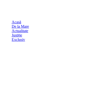
Skip
august 6, 2026
to
Sydney
29
℃
content
Acasă
De la Mare
Actualitate
Justiție
Exclusiv