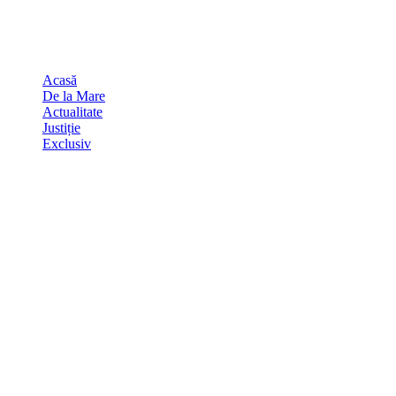
Skip
august 9, 2026
to
Sydney
29
℃
content
Acasă
De la Mare
Actualitate
Justiție
Exclusiv