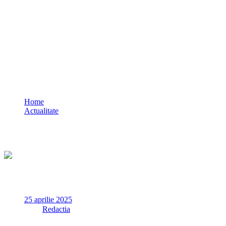
ICCJ judecă, de la ora 16, contestația
CCR la decizia halucinantă a
judecătorului de Ploiești care vrea „Turul
2 înapoi”
Home
Actualitate
ICCJ judecă, de la ora 16, contestația CCR la decizia
halucinantă a judecătorului de Ploiești care vrea „Turul 2
înapoi”
25 aprilie 2025
✏
de
Redactia