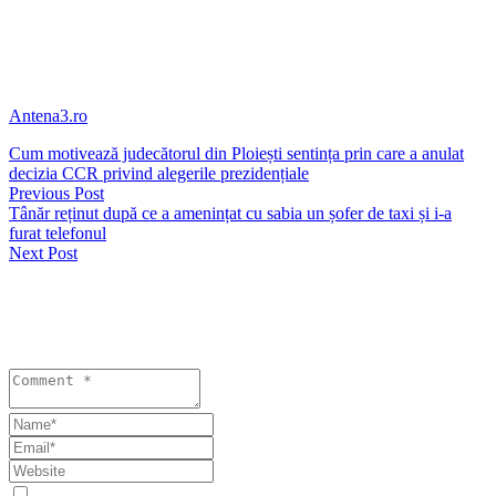
Ploieşti.
Joi, un judecător de la Curtea de Apel Ploieşti a admis o cerere prin
care se solicita suspendarea hotărârii CCR din 6 decembrie 2024 de
anulare a alegerilor prezidenţiale.
Antena3.ro
Cum motivează judecătorul din Ploiești sentința prin care a anulat
decizia CCR privind alegerile prezidențiale
Previous Post
Tânăr reținut după ce a amenințat cu sabia un șofer de taxi și i-a
furat telefonul
Next Post
Lasă un răspuns
Your email address will not be published. Required fields are
marked *
Save my name, email, and website in this browser for the next