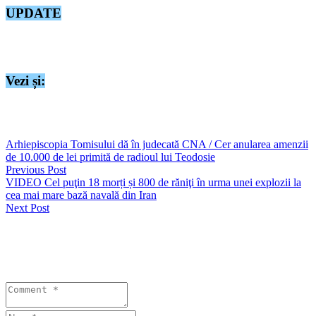
UPDATE
Potrivit ISU Dobrogea, incendiul a fost lichidat și nu au fost
înregistrate victime. Au ars 10 mp în interiorul barăcii.
Vezi și:
https://seapress.ro/foto-video-incendiu-puternic-la-o-locuinta-din-
judetul-tulcea-21-de-butelii-se-aflau-langa-flacari/
Arhiepiscopia Tomisului dă în judecată CNA / Cer anularea amenzii
de 10.000 de lei primită de radioul lui Teodosie
Previous Post
VIDEO Cel puţin 18 morți și 800 de răniţi în urma unei explozii la
cea mai mare bază navală din Iran
Next Post
Lasă un răspuns
Your email address will not be published. Required fields are
marked *