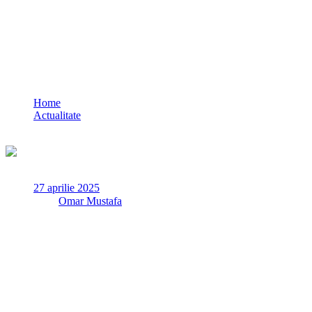
Incendiu în Valu lui Traian: O baracă a
luat foc
Home
Actualitate
Incendiu în Valu lui Traian: O baracă a luat foc
27 aprilie 2025
✏
de
Omar Mustafa
Duminică, 27 aprilie a.c., un incendiu a izbucnit la o baracă
vizavi de stadionul din localitatea Valu lui Traian. În urma
incendiului, nu au fost înregistrate victime.
Potrivit primelor informații furnizate de ISU Dobrogea, la fața
locului a intervenit Detașamentul Palas cu 2 autospeciale de stingere
cu apă și spumă (ASAS), 1 Autoplatformă și 1 echipaj SMURD B2.