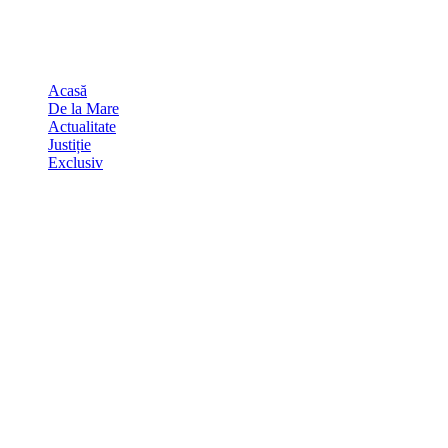
Skip
august 8, 2026
to
Sydney
29
℃
content
Acasă
De la Mare
Actualitate
Justiție
Exclusiv