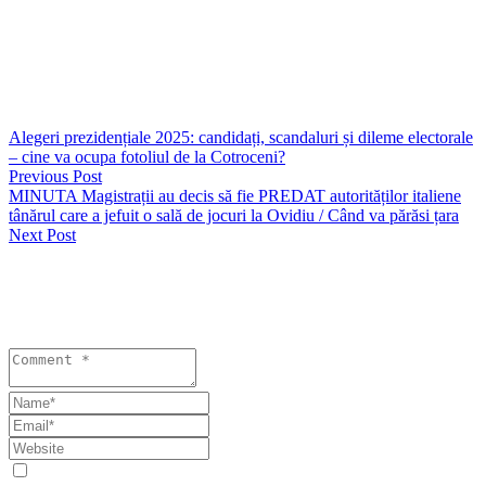
Vezi și
https://seapress.ro/foto-sprijin-pentru-o-familie-din-judetul-tulcea-
ramasa-fara-locuinta-in-urma-unui-incendiu/
Alegeri prezidențiale 2025: candidați, scandaluri și dileme electorale
– cine va ocupa fotoliul de la Cotroceni?
Previous Post
MINUTA Magistrații au decis să fie PREDAT autorităților italiene
tânărul care a jefuit o sală de jocuri la Ovidiu / Când va părăsi țara
Next Post
Lasă un răspuns
Your email address will not be published. Required fields are
marked *
Save my name, email, and website in this browser for the next