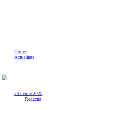
Incendiu la o casă din Ciocârlia de Jos,
Constanța / Proprietarul a suferit atac de
panică UPDATE
Home
Actualitate
Incendiu la o casă din Ciocârlia de Jos, Constanța /
Proprietarul a suferit atac de panică UPDATE
24 martie 2025
✏
de
Redactia
Un incendiu a izbucnit duminică noaptea, 23 martie, la o casă
din localitatea Ciocârlia de Jos, județul Constanța, numărul 41.
Incendiul a început din zona acoperișului, care a ars pe o
suprafață de 100 mp.