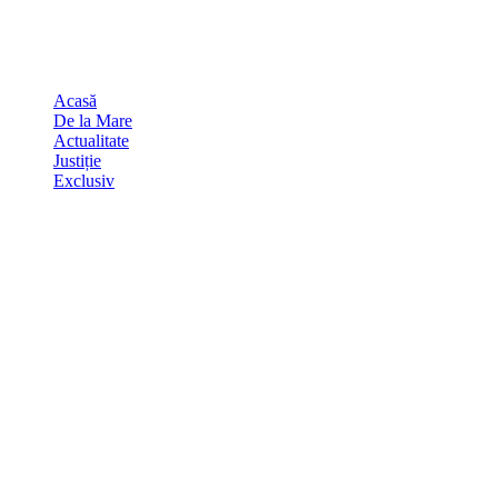
Skip
august 9, 2026
to
Sydney
29
℃
content
Acasă
De la Mare
Actualitate
Justiție
Exclusiv