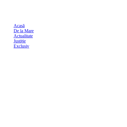
Skip
august 8, 2026
to
Sydney
29
℃
content
Acasă
De la Mare
Actualitate
Justiție
Exclusiv