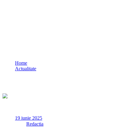
IPJ Constanța: Agent de pază sancționat
după ce a fost confundat cu un polițist
beat / Iată pentru ce a fost tras la
răspundere
Home
Actualitate
IPJ Constanța: Agent de pază sancționat după ce a fost
confundat cu un polițist beat / Iată pentru ce a fost tras la
răspundere
19 iunie 2025
✏
de
Redactia
Ca urmare a imaginilor apărute în spațiul public, interpretate