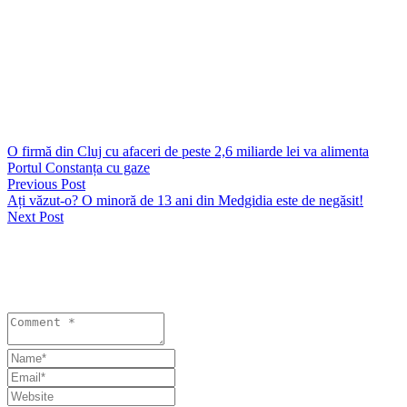
fermitate orice tentativă de dezinformare și va continua să asigure o
comunicare transparentă și corectă.
Vezi și
https://seapress.ro/a-vrut-sa-si-scape-ginerele-de-dosar-penal-si-a-
ajuns-ea-condamnata-1-000-de-euro-mita-pentru-un-permis-retinut/
O firmă din Cluj cu afaceri de peste 2,6 miliarde lei va alimenta
Portul Constanța cu gaze
Previous Post
Ați văzut-o? O minoră de 13 ani din Medgidia este de negăsit!
Next Post
Lasă un răspuns
Your email address will not be published. Required fields are
marked *