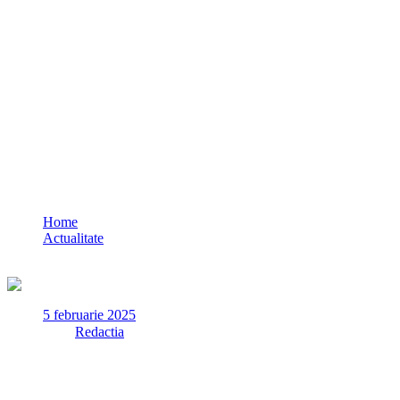
Italia este paralizată de o grevă generală c
Home
Actualitate
Italia este paralizată de o grevă generală care afectează traficul f
5 februarie 2025
✏
de
Redactia
Italia este paralizată de o grevă a transporturilor, de data aceasta 
Greva convocată de organizația sindicală ORSA a început astăzi la ora 3