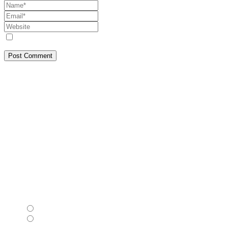
Save my name, email, and website in this browser for the next tim
Post Comment
Despre Noi
SEEPRESS a pornit din Constanța, din dorința de a face jurnalism așa c
corectă, transparență și responsabilitate publică. Abordăm teme de inte
cititorilor noștri informația reală, este ceea ce iubim să facem! Ce vede
Contact
Dacă ai informații, documente sau imagini de interes public, ne poți c
Copyright © 2026 MEDIA TRUTH SRL
LTR
RTL