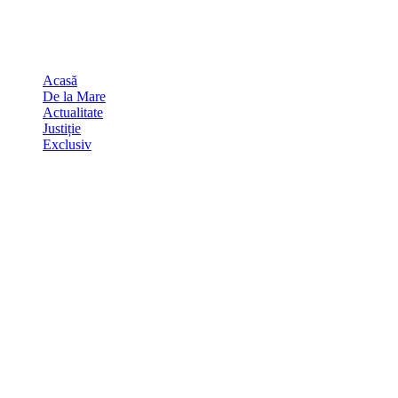
Skip
august 7, 2026
to
Sydney
29
℃
content
Acasă
De la Mare
Actualitate
Justiție
Exclusiv