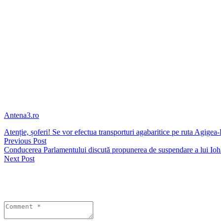
Express și S50 Aeroportul Malpensa-Bellinzona sunt inevitabile. Au int
diverse servicii în numeroase alte aeroporturi, de la Malpensa la Torin
Dimineața, au fost semnalate întreruperi în aproape toată regiunea Lomb
Pe de altă parte în traficul aerian, protestul angajaților SEA Prime de
Trasporti e Servizi și Usb Lavoro Privato, durează 24 de ore și este na
În acest sens, recomandarea pentru călători este să își verifice starea z
În baza Regulamentului European nr. 261 din 2004, compania aeriană va 
biletului de avion, furnizarea unui voucher pentru achiziționarea de mes
Antena3.ro
Atenție, șoferi! Se vor efectua transporturi agabaritice pe ruta Agige
Previous Post
Conducerea Parlamentului discută propunerea de suspendare a lui Ioh
Next Post
Lasă un răspuns
Your email address will not be published. Required fields are marked 