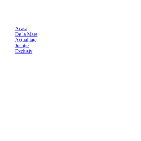
Skip
august 6, 2026
to
Sydney
29
℃
content
Acasă
De la Mare
Actualitate
Justiție
Exclusiv