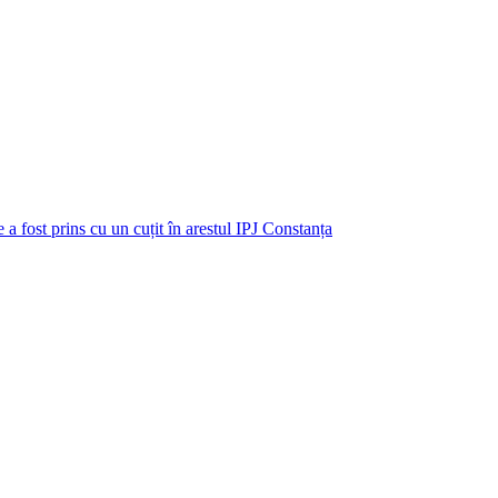
 considerată nevinovată până când vinovăția sa a fost dovedită în mod le
a-in-dosarul-lui-vlad-pascu/
tii-la-final-de-sedinta-sa-si-vada-de-treaba-lui/
-ramane-sau-nu-dupa-gratii/
 prins cu un cuțit în arestul IPJ Constanța
*