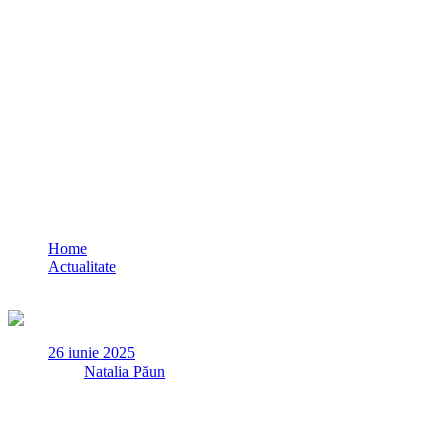
MINUTA/ Decizie nouă în dosarul Vlad Pasc
Home
Actualitate
MINUTA/ Decizie nouă în dosarul Vlad Pascu: Curtea de Apel s-a
26 iunie 2025
✏
de
Natalia Păun
La data de 18 iunie, la Curtea de Apel Constanța, a avut loc ultim
preventivă, iar magistrații au rămas în pronunțare. Miercuri, 25 