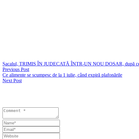
Precizăm că orice persoană acuzată de comiterea unei infracțiuni este
Vezi și
https://seapress.ro/magistratii-au-anuntat-cand-vor-da-decizia-definitiv
https://seapress.ro/foto-video-parintii-victimelor-lui-vlad-pascu-declara
https://seapress.ro/foto-video-vlad-pascu-a-ajuns-la-curtea-de-apel-va
Șacalul, TRIMIS ÎN JUDECATĂ ÎNTR-UN NOU DOSAR, după ce a fost
Previous Post
Ce alimente se scumpesc de la 1 iulie, când expiră plafonările
Next Post
Lasă un răspuns
Your email address will not be published. Required fields are marked 