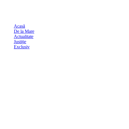
Skip
august 10, 2026
to
Sydney
29
℃
content
Acasă
De la Mare
Actualitate
Justiție
Exclusiv