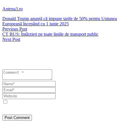
Antena3.ro
Donald Trump anunță că impune tarife de 50% pentru Uniunea
Europeană începând cu 1 iunie 2025
Previous Post
CT BUS: Întârzieri pe toate liniile de transport public
Next Post
Lasă un răspuns
Your email address will not be published. Required fields are
marked *
Save my name, email, and website in this browser for the next
time I comment.
Post Comment