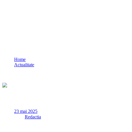
Nicușor Dan și-ar dori ca în viitorul
Guvern să nu mai fie actualii miniștri:
„Cred că societatea își dorește oameni
noi”
Home
Actualitate
Nicușor Dan și-ar dori ca în viitorul Guvern să nu mai fie
actualii miniștri: „Cred că societatea își dorește oameni noi”
23 mai 2025
✏
de
Redactia
Președintele ales Nicușor Dan a spus, vineri, după ce a plecat de