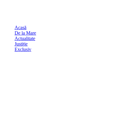
Skip
august 8, 2026
to
Sydney
29
℃
content
Acasă
De la Mare
Actualitate
Justiție
Exclusiv