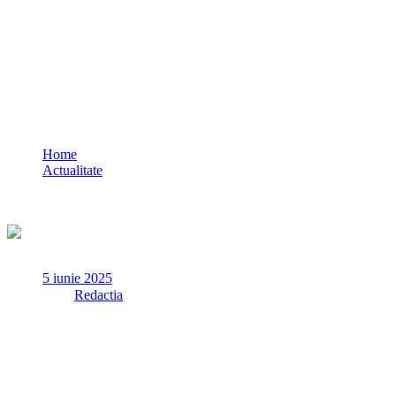
O româncă dispărută de trei săptămâni în
Toscana a fost găsită moartă. Cine este
principalul suspect
Home
Actualitate
O româncă dispărută de trei săptămâni în Toscana a fost găsită
moartă. Cine este principalul suspect
5 iunie 2025
✏
de
Redactia
O româncă de 30 de ani, dată dispărută în Toscana acum trei
săptămâni, a fost găsită moartă. Trupul ei se afla printre
mărăcini, lângă o casă părăsită dintr-o comună din provincia
Pistoia.