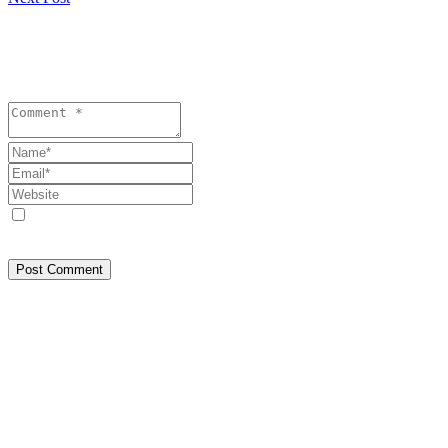
Lasă un răspuns
Your email address will not be published. Required fields are
marked *
Save my name, email, and website in this browser for the next
time I comment.
Post Comment
Despre Noi
SEEPRESS a pornit din Constanța, din dorința de a face jurnalism
așa cum trebuie: bazat pe fapte, nu pe interese. Am crescut
independent, prin muncă, experiență și respect față de cititori.
Credem în informare corectă, transparență și responsabilitate