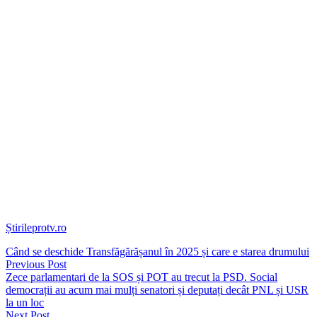
Locul în care a fost făcută descoperirea e aproape de orașul în care
victima a fost văzută ultima dată.
Pe baza camerelor de supraveghere, a înregistrărilor telefonice și a
localizărilor GPS ale mașinii, anchetatorii au identificat și principalul
suspect: un agent de pază român, în vârstă de 32 de ani.
Bărbatul a fost arestat pentru omor și ascunderea cadavrului și
urmează să fie audiat de magistrați. Între timp, medicii legiști vor
stabili exact cum a murit femeia.
Tânăra, care locuia în Roma, plecase în Prato pentru câteva zile.
Familia nu mai reușise să ia legătura cu ea din noaptea de 15 spre 16
mai.
Tânăra avea telefonul închis, iar mașina ei a fost găsită, într-o
parcare din apropierea hotelului, în care era cazată.
Știrileprotv.ro
Când se deschide Transfăgărășanul în 2025 și care e starea drumului
Previous Post
Zece parlamentari de la SOS și POT au trecut la PSD. Social
democrații au acum mai mulți senatori și deputați decât PNL și USR
la un loc
Next Post