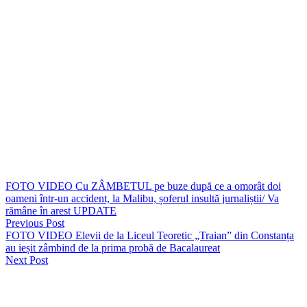
Lascăr” din Câmpina și „Septimiu Mureșan” din Cluj-Napoca, își
încep activitatea în cadrul structurilor de ordine publică și poliție
rutieră din Inspectoratul de Poliție Județean Constanța.
Dintre aceștia, 127 au fost repartizați la formațiunile de ordine
publică, atât în mediul urban, cât și rural, iar 26 vor întări echipele de
poliție rutieră.
Tinerii polițiști vor parcurge o perioadă de tutelă profesională,
lucrând alături de colegii cu experiență, pentru a-și dezvolta
competențele necesare îndeplinirii cu succes a atribuțiilor de
serviciu. Entuziasmul și dorința lor de a învăța și de a contribui la
siguranța cetățenilor reprezintă un plus important pentru activitățile
operative ale I.P.J. Constanța.
FOTO VIDEO Cu ZÂMBETUL pe buze după ce a omorât doi
oameni într-un accident, la Malibu, șoferul insultă jurnaliștii/ Va
rămâne în arest UPDATE
Previous Post
FOTO VIDEO Elevii de la Liceul Teoretic „Traian” din Constanța
au ieșit zâmbind de la prima probă de Bacalaureat
Next Post
Lasă un răspuns