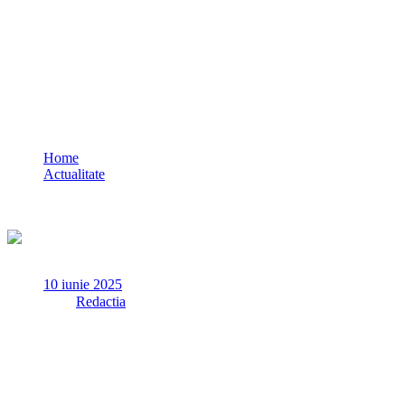
Peste 150 de polițiști noi s-au alăturat
Inspectoratului de Poliție Județean
Constanța
Home
Actualitate
Peste 150 de polițiști noi s-au alăturat Inspectoratului de
Poliție Județean Constanța
10 iunie 2025
✏
de
Redactia
Începând de astăzi, 10 iunie a.c., 153 de noi polițiști se alătură
structurilor de poliție constănțene pentru a lucra în slujba
comunității.
Polițiștii, proaspăt absolvenți ai Școlilor de Agenți de Poliție „Vasile