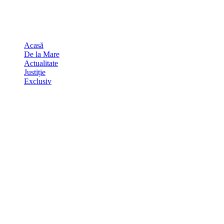
Skip
august 6, 2026
to
Sydney
29
℃
content
Acasă
De la Mare
Actualitate
Justiție
Exclusiv