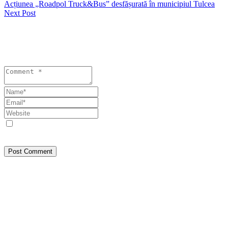
Acțiunea „Roadpol Truck&Bus” desfășurată în municipiul Tulcea
Next Post
Lasă un răspuns
Your email address will not be published. Required fields are
marked *
Save my name, email, and website in this browser for the next
time I comment.
Post Comment
Despre Noi
SEEPRESS a pornit din Constanța, din dorința de a face jurnalism
așa cum trebuie: bazat pe fapte, nu pe interese. Am crescut