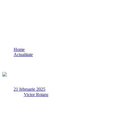
Polițiștii constănțeni trag un semnal de
alarmă! Atenție la înșelăciunea cu
aparatul de oxigen
Home
Actualitate
Polițiștii constănțeni trag un semnal de alarmă! Atenție la
înșelăciunea cu aparatul de oxigen
21 februarie 2025
✏
de
Victor Rotaru
Polițiștii atrag atenția asupra unei noi metode de înșelăciune,
similară metodei ”accidentul”, persoanele care devin victime ale
unor astfel de infracțiuni fiind cu precădere cele vârstnice.
Acestea sunt contactate de regulă pe telefonul fix de persoane