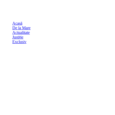
Skip
august 6, 2026
to
Sydney
29
℃
content
Acasă
De la Mare
Actualitate
Justiție
Exclusiv