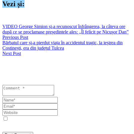
Vezi și:
https://seapress.ro/actiune-de-tip-blitz-desfasurata-in-medgidia-3/
VIDEO George Simion și-a recunoscut înfrângerea, la câteva ore
după ce se proclamase președintele ales: „Îl felicit pe Nicușor Dan”
Previous Post
Bărbatul care și-a pierdut viața în accidentul tragic, la ieșirea din
Costinești, era din județul Tulcea
Next Post
Lasă un răspuns
Your email address will not be published. Required fields are
marked *
Save my name, email, and website in this browser for the next
time I comment.