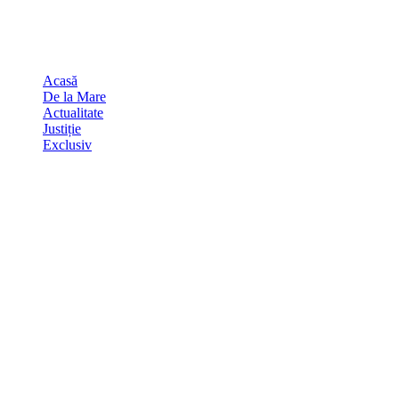
Skip
august 8, 2026
to
Sydney
29
℃
content
Acasă
De la Mare
Actualitate
Justiție
Exclusiv