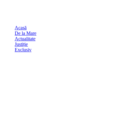
Skip
august 7, 2026
to
Sydney
29
℃
content
Acasă
De la Mare
Actualitate
Justiție
Exclusiv