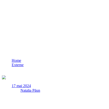
Primele declarații ale lui Robert Fico după
Home
Externe
Primele declarații ale lui Robert Fico după atac: „A fost surprins
17 mai 2024
✏
de
Natalia Păun
Premierul slovac, Robert Fico, îşi aminteşte tot ce s-a întâmplat în t
informează vineri EFE, citată de Agerpres.