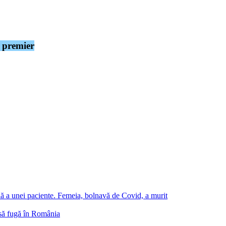
 a supravieţuit tentativei de asasinare şi i-a urat însănătoşire rapidă.
e premier
de Miniştri desfăşurată în oraşul Handlova, de un bărbat de 71 de ani, care
tradicţii: un critic al lui Fico şi care se opune violenţelor, dar care s-a ali
minelor de cărbune în timpul guvernelor anterioare conduse de Fico şi a 
ndemia de coronavirus s-a intensificat de la revenirea lui Fico la putere î
heta membri ai partidului său, planul său de eliminare a radioului şi telev
etăţeneşti încurajate de opoziţia progresistă.
ală a unei paciente. Femeia, bolnavă de Covid, a murit
 să fugă în România