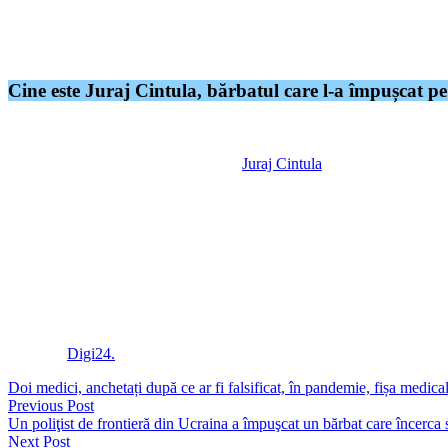
a spus el.
Pellegrini a mai declarat că a vorbit cu Fico despre cât de fericit este că
Cine este Juraj Cintula, bărbatul care l-a împușcat p
Fico a fost împuşcat miercuri, la încheierea unei şedinţe a Consiliului 
Profilul atacatorului, identificat drept
Juraj Cintula
, arată numeroase con
Cintula provine dintr-o regiune cu şomaj ridicat din cauza închiderii 
opoziţie în decembrie anul trecut.
Polarizarea politică şi socială care exista deja în Slovacia înainte de pa
stânga şi de extremă dreapta.
Măsurile lui Fico precum desfiinţarea Parchetului Anticorupţie, care anc
impuse ONG-urilor, după modelul rusesc, au provocat proteste masive c
Conținut
Digi24.
Doi medici, anchetați după ce ar fi falsificat, în pandemie, fișa medic
Previous Post
Un poliţist de frontieră din Ucraina a împuşcat un bărbat care încerca
Next Post