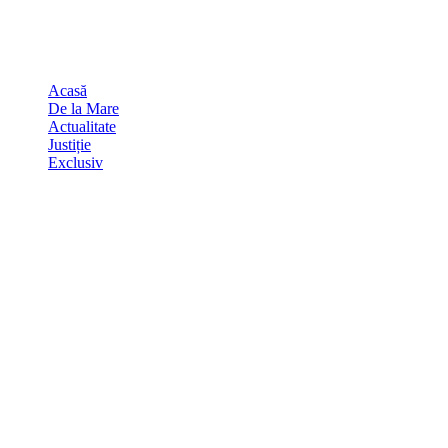
Skip
august 8, 2026
to
Sydney
29
℃
content
Acasă
De la Mare
Actualitate
Justiție
Exclusiv