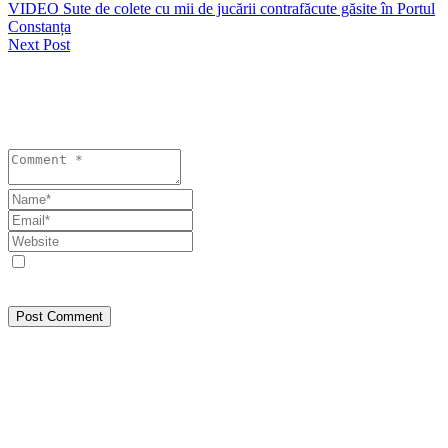
VIDEO Sute de colete cu mii de jucării contrafăcute găsite în Portul
Constanța
Next Post
Lasă un răspuns
Your email address will not be published. Required fields are
marked *
Save my name, email, and website in this browser for the next
time I comment.
Post Comment
Despre Noi
SEEPRESS a pornit din Constanța, din dorința de a face jurnalism