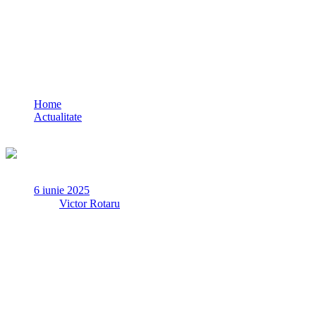
Șofer cu permisul suspendat, prins de
polițiști în Medgidia
Home
Actualitate
Șofer cu permisul suspendat, prins de polițiști în Medgidia
6 iunie 2025
✏
de
Victor Rotaru
Joi, 5 iunie a.c., în jurul orei 16.55, polițiștii din cadrul Poliției
Municipiului Medgidia – Biroul Siguranță Rutieră au
identificat un bărbat, de 19 ani, care a condus un autoturism pe
strada Silozului având suspendată exercitarea dreptului de a
conduce vehicule pe drumurile publice pentru perioada în curs.
Cercetările sunt continuate de polițiști.