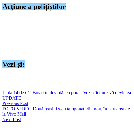
Acțiune a polițiștilor
La data de 5 iunie a.c., polițiștii din cadrul Poliției Orașului
Murfatlar au desfășurat o acțiune pentru asigurarea climatului optim
de ordine și siguranță publică.
În urma neregulilor constatate au fost aplicate 5 sancțiuni
contravenționale, în valoare de aproximativ 7.000 de lei.
De asemenea, a fost reținut în vederea suspendării un permis de
conducere.
Vezi și:
https://seapress.ro/un-sofer-aflat-sub-influenta-alcoolului-a-lovit-un-
autoturism-parcat-in-localitatea-cochirleni-vezi-ce-alcoolemie-avea/
Linia 14 de CT Bus este deviată temporar. Vezi cât durează devierea
UPDATE
Previous Post
FOTO VIDEO Două mașini s-au tamponat, din nou, în parcarea de
la Vivo Mall
Next Post
Lasă un răspuns