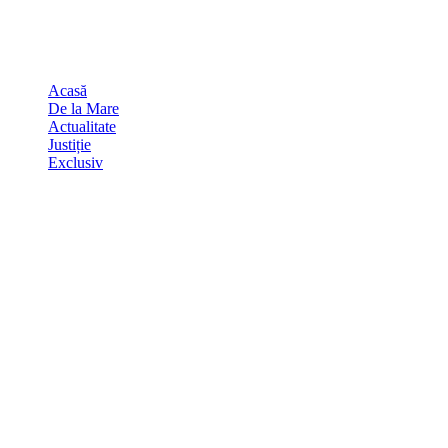
Skip
august 10, 2026
to
Sydney
29
℃
content
Acasă
De la Mare
Actualitate
Justiție
Exclusiv