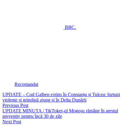
răpire. Avocații spun că Uber știa despre astfel de cazuri încă din
2014, dar a prioritizat creșterea economică în locul siguranței. În
perioada 2019–2020, compania a raportat 3.824 de agresiuni
sexuale, dintre care 141 erau cazuri de viol. Uber susține că șoferii
sunt contractanți independenți, nu angajați, și că a luat măsuri pentru
îmbunătățirea siguranței, potrivit
BBC.
N.P.
Vezi și
https://seapress.ro/el-este-soferul-de-bolt-care-a-incercat-sa-violeze-
o-tanara-in-timpul-unei-curse-va-fi-in-fata-magistratilor/
Tags :
Recomandat
UPDATE – Cod Galben extins în Constanța și Tulcea: furtuni
violente și grindină ajung și în Delta Dunării
Previous Post
UPDATE MINUTA / TikToker-ul Mogoșu rămâne în arestul
preventiv pentru încă 30 de zile
Next Post
1 Comment