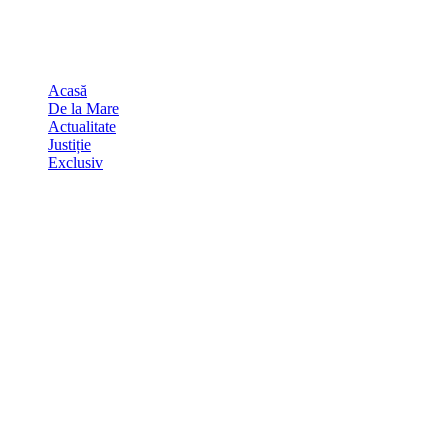
Skip
august 7, 2026
to
Sydney
29
℃
content
Acasă
De la Mare
Actualitate
Justiție
Exclusiv