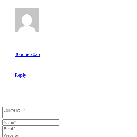
Anonim
30 iulie 2025
Fereasca Dumnezeu de asa dezaxati!Pericol social.
Reply
Lasă un răspuns
Your email address will not be published. Required fields are
marked *