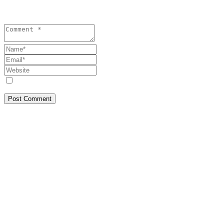
Your email address will not be published. Required fields are marked 
Save my name, email, and website in this browser for the next tim
Post Comment
Despre Noi
SEEPRESS a pornit din Constanța, din dorința de a face jurnalism așa c
corectă, transparență și responsabilitate publică. Abordăm teme de inte
cititorilor noștri informația reală, este ceea ce iubim să facem! Ce vede
Contact
Dacă ai informații, documente sau imagini de interes public, ne poți c