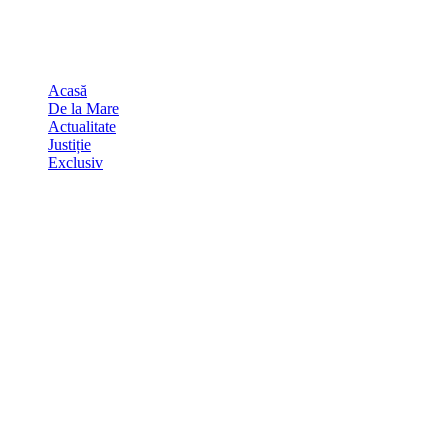
Skip
august 9, 2026
to
Sydney
29
℃
content
Acasă
De la Mare
Actualitate
Justiție
Exclusiv