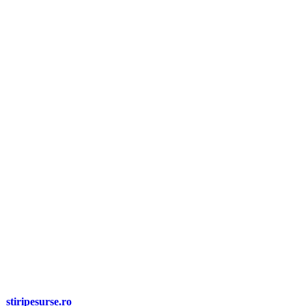
r preoților și a unităților de cult
odoxe Române și a celorlalte culte religioase. Este vorba despre o
ză
știripesurse.ro
.