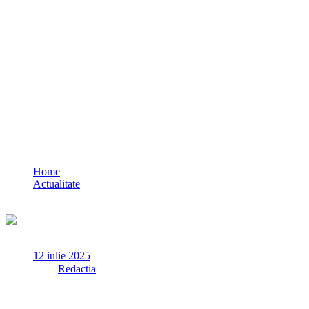
Surse: Ilie Bolojan și Nicușor Dan ar pregăt
Home
Actualitate
Surse: Ilie Bolojan și Nicușor Dan ar pregăti o posibilă taxare sup
12 iulie 2025
✏
de
Redactia
Potrivit unor surse, autoritățile guvernamentale analizează în pre
eventuală taxare suplimentară a veniturilor clerului, precum și de