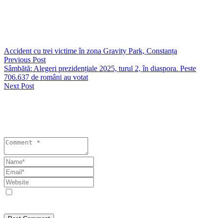
Vezi și
https://seapress.ro/minuta-instanta-a-respins-cererea-lui-teodosie-de-
a-fi-anchetat-si-denuntatorul-sau-din-dosarul-mana-cereasca/
Accident cu trei victime în zona Gravity Park, Constanța
Previous Post
Sâmbătă: Alegeri prezidențiale 2025, turul 2, în diaspora. Peste
706.637 de români au votat
Next Post
Lasă un răspuns
Your email address will not be published. Required fields are
marked *
Save my name, email, and website in this browser for the next
time I comment.