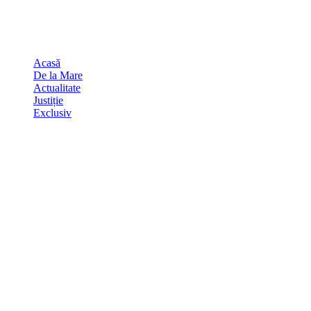
Skip
august 6, 2026
to
Sydney
29
℃
content
Acasă
De la Mare
Actualitate
Justiție
Exclusiv