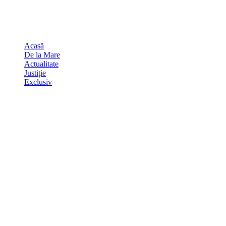
Skip
august 8, 2026
to
Sydney
29
℃
content
Acasă
De la Mare
Actualitate
Justiție
Exclusiv