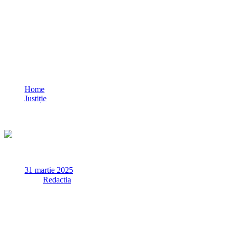
BREAKING Tribunalul Constanța a
ANULAT taxa de 200 de lei / Decizia nu
este definitivă MINUTA
Home
Justiție
BREAKING Tribunalul Constanța a ANULAT taxa de 200
de lei / Decizia nu este definitivă MINUTA
31 martie 2025
✏
de
Redactia
Tribunalul Constanța se va pronunța luni, 31 martie, în
privința taxei de 200 de lei pentru ocuparea domeniului public
și privat al orașului de către constănțenii cu mai multe
autoturisme.