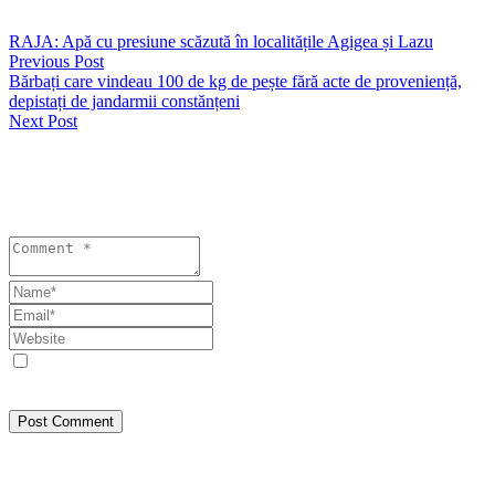
anulata-taxa-de-200-de-lei-pentru-ocuparea-domeniului-public/
RAJA: Apă cu presiune scăzută în localitățile Agigea și Lazu
Previous Post
Bărbați care vindeau 100 de kg de pește fără acte de proveniență,
depistați de jandarmii constănțeni
Next Post
Lasă un răspuns
Your email address will not be published. Required fields are
marked *
Save my name, email, and website in this browser for the next
time I comment.
Post Comment