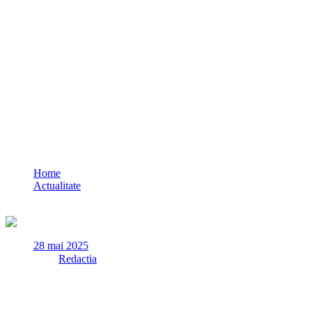
Un motociclu condus de o minoră a fost imp
Home
Actualitate
Un motociclu condus de o minoră a fost implicat într-un accide
28 mai 2025
✏
de
Redactia
Marți, 27 mai a.c., în jurul orei 18.50, polițiștii Serviciului Sig
Polițiștii deplasați la fața locului au constatat că impactul s-a produs