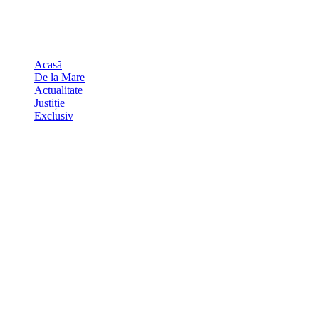
Skip
august 7, 2026
to
Sydney
29
℃
content
Acasă
De la Mare
Actualitate
Justiție
Exclusiv