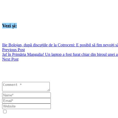
Bărbatul a fost testat cu aparatul etilotest, rezultatul fiind 0,69 mg/l al
Ulterior, a fost condus la o unitate medicală, pentru recoltarea de probe
Vezi și:
https://seapress.ro/accident-intre-o-masina-si-un-autobuz-in-zona-delfi
Ilie Bolojan, după discuțiile de la Cotroceni: E posibil să fim nevoiți 
Previous Post
Jaf în Primăria Mangalia! Un laptop a fost furat chiar din biroul unei 
Next Post
Lasă un răspuns
Your email address will not be published. Required fields are marked 
Save my name, email, and website in this browser for the next tim