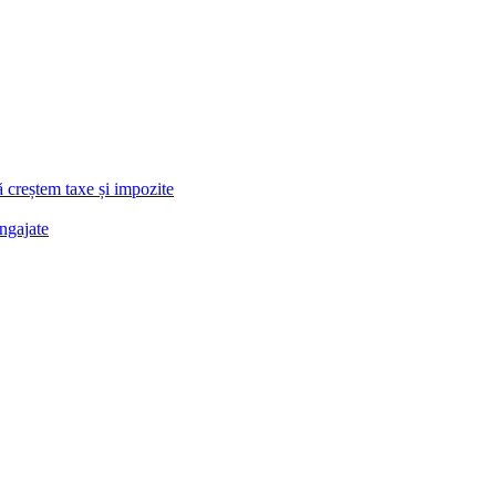
cool pur în aerul expirat.
 biologice, în vederea stabilirii alcoolemiei în sânge.
nariului-mai-multi-calatori-au-nevoie-de-ingrijiri-medicale/
să creștem taxe și impozite
angajate
*
e I comment.