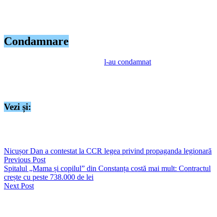
declarat în scris că, înainte de a fi depistat în trafic, a pierdut un pariu
cu prietenii și, ca urmare, a fost nevoit să „dea peste cap”
aproximativ 350 ml de pălincă de 54 de grade.
Condamnare
Magistrații Judecătoriei Hârșova
l-au condamnat
pe Marian C. la un
an de închisoare cu suspendare, pentru săvârșirea infracțiunii de
conducere a unui vehicul sub influența alcoolului. Sentința nu este
definitivă, potrivit portalului rejust.ro.
Vezi și:
https://seapress.ro/cetatean-britanic-condamnat-de-tribunalul-
constanta-vezi-despre-ce-este-vorba/
Nicușor Dan a contestat la CCR legea privind propaganda legionară
Previous Post
Spitalul „Mama și copilul” din Constanța costă mai mult: Contractul
crește cu peste 738.000 de lei
Next Post
Lasă un răspuns