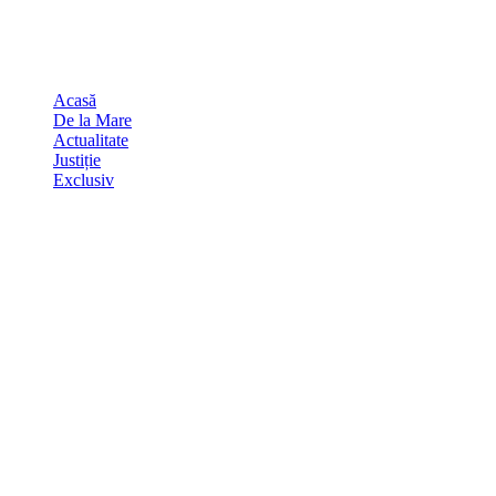
Skip
august 6, 2026
to
Sydney
29
℃
content
Acasă
De la Mare
Actualitate
Justiție
Exclusiv