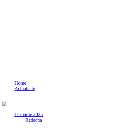
VIDEO Ce spune deputatul Daniel Ciornei de
activitățile protestatarilor de la BEC
Home
Actualitate
VIDEO Ce spune deputatul Daniel Ciornei despre faptul că a fost 
11 martie 2025
✏
de
Redactia
Parlamentarii AUR Daniel Cătălin Ciornei, Tiberiu Claudiu Bârst