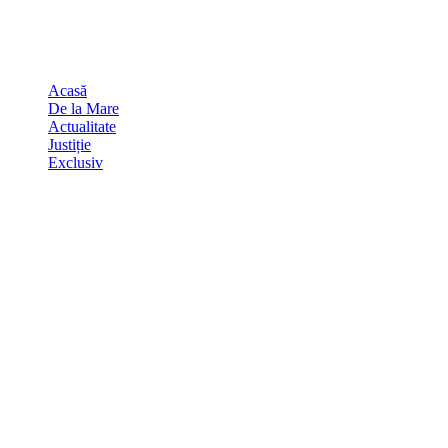
Skip
august 6, 2026
to
Sydney
29
℃
content
Acasă
De la Mare
Actualitate
Justiție
Exclusiv