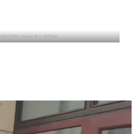
s-a prezentat marți, 11 martie, la Parchetul General, acolo unde a
niel-Cătălin Ciornei, foto: SeaPress
Eu am făcut pe TikTok, dar nu am incitat. Eu doar am relatat și arătat