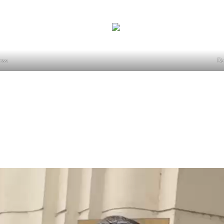
fi “coordonat” activitățile manifestanților. Daniel Cătălin Ciornei 
ess
Da
andidat. (…) Nu știu de unde a apărut numele meu în toate declarațiile. 