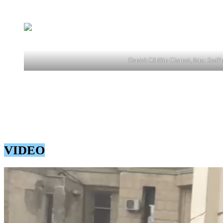
candidaturii lui Călin Georgescu, sunt suspectați de poliție că ar 
fost citat ca martor, și a oferit declarații în fața jurnaliștilor.
Daniel-Cătălin Ciornei, foto: SeaPr
Întrebat de ce a participat la protestul de pe 9 martie, Ciornei a spus:
„Nemulțumiri față de decizia celor de la BEC, care au interzis un c
ce se întâmplă.”
a relatat Ciornei.
VIDEO