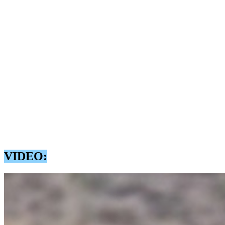
La momentul depistării în flagrant delict, două dintre acestea ar fi încerc
fără a fi înregistrate victime sau pagube materiale.
În urma cercetărilor efectuate, polițiștii au constatat faptul că 4 bărbați
specific de motorină, de la bordul unei nave sub pavilion german, pe car
Ulterior, polițiștii au pus în aplicare 26 de mandate de percheziție domi
motoare de barcă, plase monofilament și multifilament, 8.250 de litri 
alte bunuri cu valoare probatorie.
În cursul zilei de astăzi, 2 iulie, 10 persoane au fost conduse la sediu p
Cercetările sunt în desfășurare, urmând ca la finalizarea verificărilor s
Acțiunile au beneficiat de sprijinul polițiștilor din cadrul Serviciului
VIDEO: