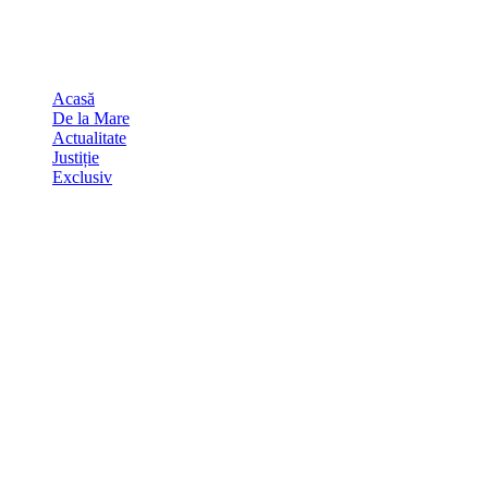
Skip
august 7, 2026
to
Sydney
29
℃
content
Acasă
De la Mare
Actualitate
Justiție
Exclusiv