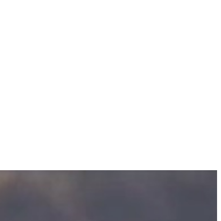
iilor prealabile, polițiștii au efectuat 3 focuri de armă în plan vertical,
 metal, de 200 de litri fiecare, pline cu lichid petrolier cu miros
 un tractor cu remorcă, 2 autoutilitare, un autoturism, 5 ambarcațiuni, 4
tibil, 43 de saci de cereale, însumând 1.300 de kilograme, precum și
ului Hârșova și Poliției Orașului Cernavodă.