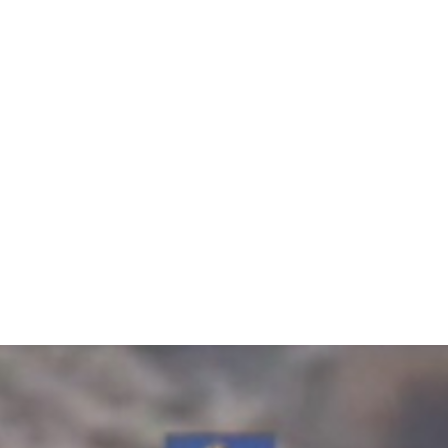
at să fugă de la locul săvârșirii infracțiunii, astfel după efectuarea somaț
, cu vârste cuprinse între 23 și 48 de ani, ar fi achiziționat 17 butoaie din
e ulterior le-ar fi depozitat la ferma unuia dintre aceștia.
ciliară, fiind descoperite și ridicate, în vederea continuării cercetărilor,
de combustibil, 1.830 de euro și 5.159 de lei, pompe de transfer combus
entru audieri.
ă fie luate măsurile legale ce se impun.
 pentru Acțiuni Speciale, ai Poliției Municipiului Medgidia, Poliției Oraș