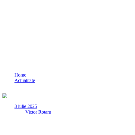
VIDEO Flagrant delict pe malul Dunării: 1
Home
Actualitate
VIDEO Flagrant delict pe malul Dunării: 17 butoaie de motorină
3 iulie 2025
✏
de
Victor Rotaru
Urmare a cercetărilor efectuate într-un dosar penal care vizează s
Serviciului Siguranță Transporturi Constanța, acționând în baza
zilei de miercuri, 2 iulie, o acțiune de prindere în flagrant delict