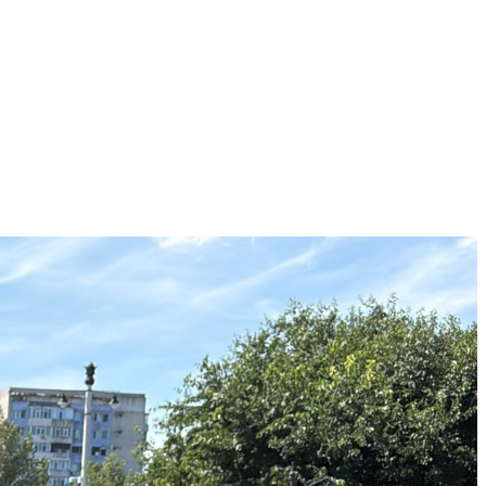
spusă de judecătorul de drepturi și libertăți din cadrul
ea procurorilor de a lua măsura arestului preventiv pentru 30 de
cererea.