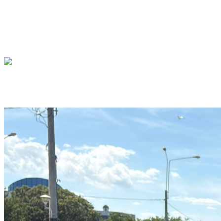
Marți, 26 august, Curtea de Apel Constanța urma să analizeze co
Tribunalului pentru primarul Mangaliei, Radu Cristian, acuzat în
zile, magistrații au dispus ca edilul să fie pus sub control judiciar.
Radu Cristian a cerut magistraților să amâne termenul pentru mâine, 27
VIDEO