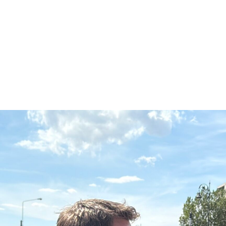
ntestația procurorilor DNA Constanța privind măsura preventivă di
 al doilea dosar de corupție. Tribunalul Constanța a respins cerer
 august, pentru că avocata sa este în concendiu. Magistrații au aprobat 