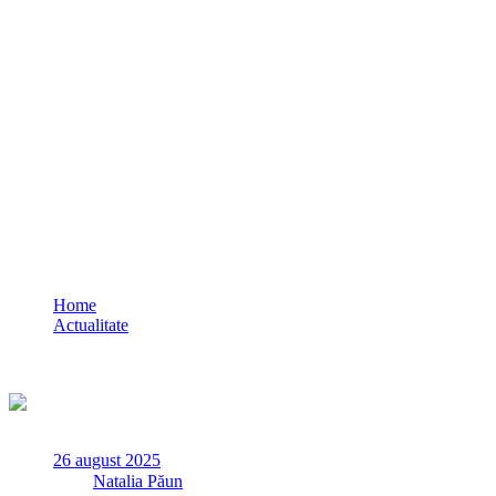
VIDEO Îi este teamă lui Radu Cristian de 
cere AREST pentru acuzații grave: 645.000 
Home
Actualitate
VIDEO Îi este teamă lui Radu Cristian de soluția Curții de Ap
lux
26 august 2025
✏
de
Natalia Păun