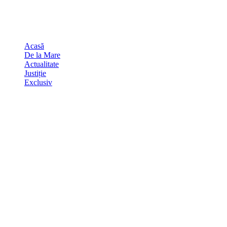
Skip
august 8, 2026
to
Sydney
29
℃
content
Acasă
De la Mare
Actualitate
Justiție
Exclusiv