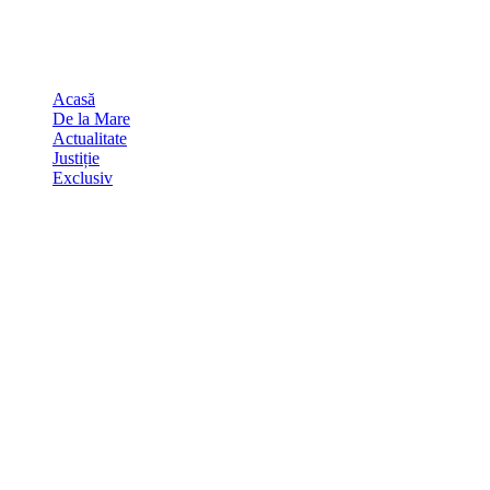
Skip
august 7, 2026
to
Sydney
29
℃
content
Acasă
De la Mare
Actualitate
Justiție
Exclusiv