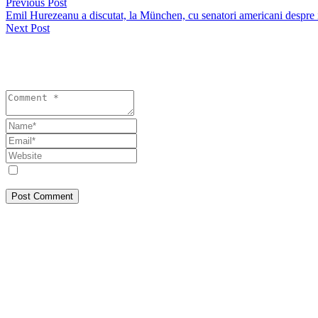
Previous Post
Emil Hurezeanu a discutat, la München, cu senatori americani despre ing
Next Post
Lasă un răspuns
Your email address will not be published. Required fields are marked 
Save my name, email, and website in this browser for the next tim
Post Comment
Despre Noi
SEEPRESS a pornit din Constanța, din dorința de a face jurnalism așa c
corectă, transparență și responsabilitate publică. Abordăm teme de inte
cititorilor noștri informația reală, este ceea ce iubim să facem! Ce vede