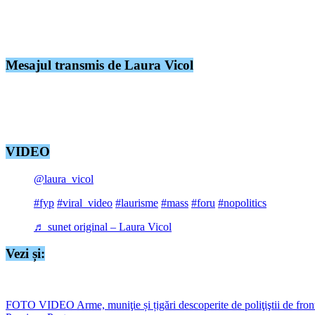
sănătoasă”, dar cu nişte „răni mari în suflet”.
Omul de afaceri Vladimir Ciorbă şi soţia sa, Laura Vicol, au scăpat de a
stabilit nicio altă măsură preventivă în cazul Laurei Vicol.
Mesajul transmis de Laura Vicol
„Sunt vie, sănătoasă, cu nişte cearcăne mari la ochi şi cu nişte răn
încă nu am apucat să le citesc pe toate – celor care mi-aţi trimis s
videoclipul postat pe TikTok.
VIDEO
@laura_vicol
#fyp
#viral_video
#laurisme
#mass
#foru
#nopolitics
♬ sunet original – Laura Vicol
Vezi și:
https://seapress.ro/laura-vicol-scapa-de-arest-ciorba-intra-in-control-j
FOTO VIDEO Arme, muniţie și țigări descoperite de poliţiştii de front