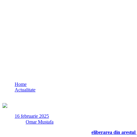
VIDEO Primul mesaj transmis de Laura Vicol
cu nişte răni şi mai mari în suflet”
Home
Actualitate
VIDEO Primul mesaj transmis de Laura Vicol după eliberarea din a
16 februarie 2025
✏
de
Omar Mustafa
Laura Vicol a transmis primul mesaj după
eliberarea din arestul