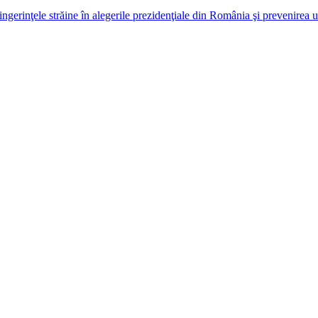
erinţele străine în alegerile prezidenţiale din România şi prevenirea uno
*
e I comment.
um trebuie: bazat pe fapte, nu pe interese. Am crescut independent, pri
res, din domeniul justiției. Ne facem meseria fără interes și fără compro
m noi, vedeți și voi!