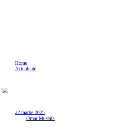
VIDEO Proteste violente în Istanbul /
Erdogan reacționează dur: Nu voi ceda în
fața vandalismului și a terorismului
stradal
Home
Actualitate
VIDEO Proteste violente în Istanbul / Erdogan reacționează
dur: Nu voi ceda în fața vandalismului și a terorismului stradal
22 martie 2025
✏
de
Omar Mustafa
Poliția turcă s-a ciocnit vineri cu manifestanții care protestau,
pentru a treia noapte consecutivă, față de arestarea primarului