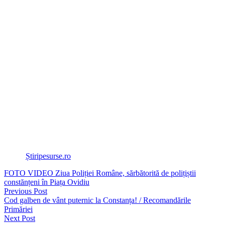
În Istanbul, oamenii au scandat sloganuri precum „Guvern,
demisia!”. Ministrul de Interne Ali Yerlikaya a declarat pe rețelele de
socializare că aproximativ 97 de persoane au fost arestate la
demonstrațiile de vineri seara, potrivit DW.
Erdogan a declarat într-un discurs, vineri, că autoritățile „nu vor
permite ca ordinea publică să fie afectată” și a promis că nu va „ceda
în fața vandalismului și a terorismului stradal”.
Primarul Istanbulului, Ekrem Imamoglu, a fost arestat miercuri
dimineață într-un raid la reședința sa pentru presupuse legături cu
corupția și terorismul.
Arestarea lui Imamoglu a avut loc cu doar câteva zile înainte de
preconizata sa desemnare drept candidat la președinție pentru
Partidul Republican al Poporului (CHP), aflat în opoziție.
Sursa:
Știripesurse.ro
FOTO VIDEO Ziua Poliției Române, sărbătorită de polițiștii
constănțeni în Piața Ovidiu
Previous Post
Cod galben de vânt puternic la Constanța! / Recomandările
Primăriei
Next Post