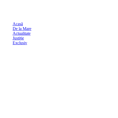
Skip
august 8, 2026
to
Sydney
29
℃
content
Acasă
De la Mare
Actualitate
Justiție
Exclusiv