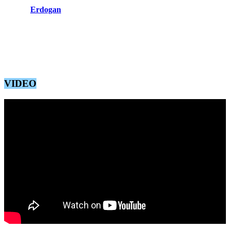
din Istanbul, care este un rival politic al președintelui Recep
Tayyip
Erdogan
.
Polițiștii antirevoltă au tras cu gloanțe de cauciuc și spray cu piper în
manifestanții din Istanbul, în timp ce membrii mulțimii au aruncat cu
rachete de semnalizare. În orașul Izmir din vestul țării, poliția a
folosit gaze lacrimogene și tunuri cu apă pentru a dispersa
protestatarii.
VIDEO